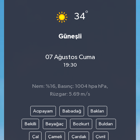
°
34
Güneşli
07 Ağustos Cuma
19:30
Nem: %16, Basınç: 1004 hpa hPa,
Rüzgar: 5.69 m/s
Acıpayam
Babadağ
Baklan
Bekilli
Beyağaç
Bozkurt
Buldan
Çal
Çameli
Çardak
Çivril