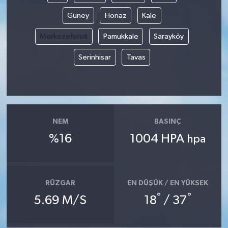
Güney
Honaz
Kale
Merkezefendi
Pamukkale
Sarayköy
Serinhisar
Tavas
NEM
BASINÇ
%16
1004 HPA
hpa
RÜZGAR
EN DÜŞÜK / EN YÜKSEK
°
°
5.69 M/S
18
/ 37