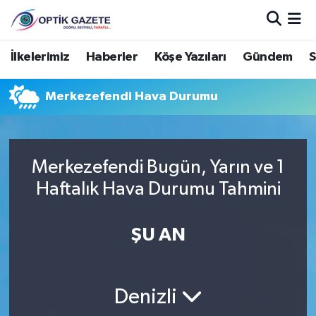
Nöbetçi Eczaneler
İlkelerimiz
Haberler
Köşe Yazıları
Gündem
S
Hava Durumu
Merkezefendi Hava Durumu
İstanbul Namaz Vakitleri
Trafik Durumu
Merkezefendi Bugün, Yarın ve 1
Haftalık Hava Durumu Tahmini
Süper Lig Puan Durumu ve Fikstür
ŞU AN
Tüm Manşetler
Son Dakika Haberleri
Denizli
Haber Arşivi