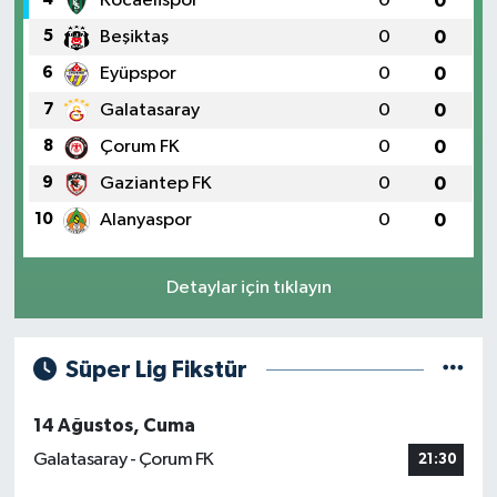
Kocaelispor
0
0
5
Beşiktaş
0
0
6
Eyüpspor
0
0
7
Galatasaray
0
0
8
Çorum FK
0
0
9
Gaziantep FK
0
0
10
Alanyaspor
0
0
Detaylar için tıklayın
Süper Lig Fikstür
14 Ağustos, Cuma
Galatasaray - Çorum FK
21:30