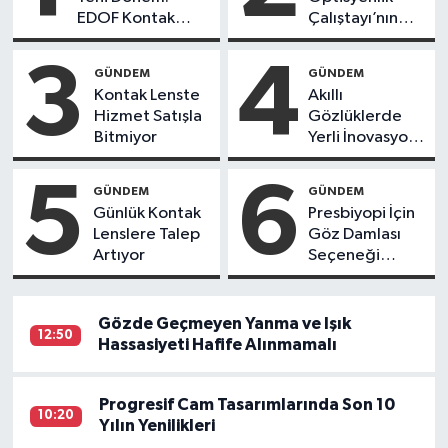
EDOF Kontak
Çalıştayı’nın
Lensler
Bilimsel Sonuç
Raporu
3
4
GÜNDEM
GÜNDEM
Açıklandı
Kontak Lenste
Akıllı
Hizmet Satışla
Gözlüklerde
Bitmiyor
Yerli İnovasyon:
Depresyon
Teşhis Eden
5
6
GÜNDEM
GÜNDEM
Gözlüğe
Günlük Kontak
Presbiyopi İçin
Türkpatent
Lenslere Talep
Göz Damlası
Onayı
Artıyor
Seçeneği
Yayılıyor
Gözde Geçmeyen Yanma ve Işık
12:50
Hassasiyeti Hafife Alınmamalı
Progresif Cam Tasarımlarında Son 10
10:20
Yılın Yenilikleri