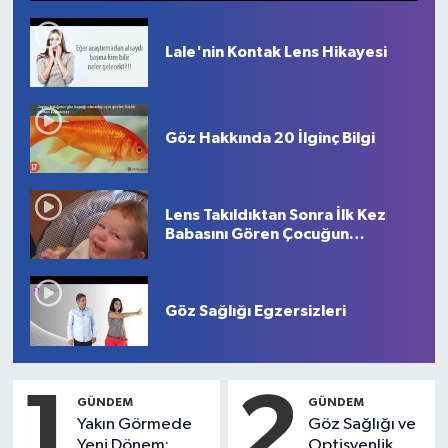
Lale'nin Kontak Lens Hikayesi
Göz Hakkında 20 İlginç Bilgi
Lens Takıldıktan Sonra İlk Kez
Babasını Gören Çocuğun
Mutluluğu
Göz Sağlığı Egzersizleri
1
2
GÜNDEM
GÜNDEM
Yakın Görmede
Göz Sağlığı ve
Yeni Dönem:
Optisyenlik