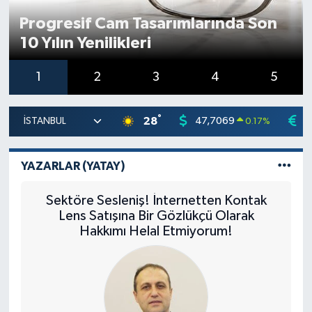
Progresif Cam Tasarımlarında Son
10 Yılın Yenilikleri
1
2
3
4
5
°
28
47,7069
5
0.17
%
YAZARLAR (YATAY)
Sektöre Sesleniş! İnternetten Kontak
Lens Satışına Bir Gözlükçü Olarak
Hakkımı Helal Etmiyorum!