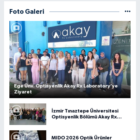
Foto Galeri
Ege Ünv. Optisyenlik Akay Rx Laboratory’ye
Ziyaret
İzmir Tınaztepe Üniversitesi
Optisyenlik Bölümü Akay Rx
Laboratory Ziyareti
MIDO 2026 Optik Ürünler