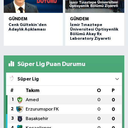
GÜNDEM
GÜNDEM
Cenk Gültekin'den
İzmir Tınaztepe
Adaylık Açıklaması
Üniversitesi Optisyenlik
Bölümü Akay Rx
Laboratory Ziyareti
Süper Lig Puan Durumu
Süper Lig
#
Takım
O
P
1
Amed
0
0
2
Erzurumspor FK
0
0
3
Başakşehir
0
0
4