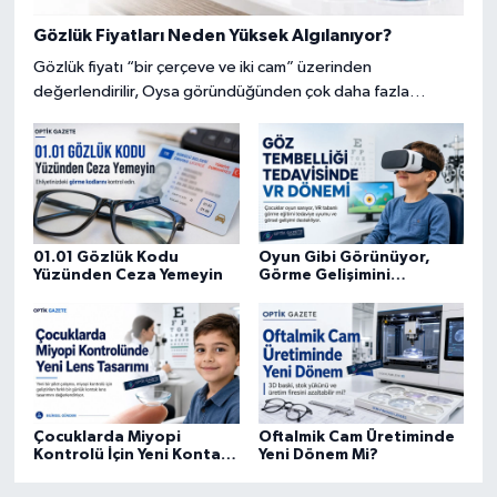
Gözlük Fiyatları Neden Yüksek Algılanıyor?
Gözlük fiyatı “bir çerçeve ve iki cam” üzerinden
değerlendirilir, Oysa göründüğünden çok daha fazla
bileşenden oluşan kişiye özel bir görme çözümüdür.
01.01 Gözlük Kodu
Oyun Gibi Görünüyor,
Yüzünden Ceza Yemeyin
Görme Gelişimini
Destekliyor
Çocuklarda Miyopi
Oftalmik Cam Üretiminde
Kontrolü İçin Yeni Kontak
Yeni Dönem Mi?
Lens