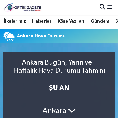
Nöbetçi Eczaneler
İlkelerimiz
Haberler
Köşe Yazıları
Gündem
S
Hava Durumu
Ankara Hava Durumu
İstanbul Namaz Vakitleri
Trafik Durumu
Ankara Bugün, Yarın ve 1
Haftalık Hava Durumu Tahmini
Süper Lig Puan Durumu ve Fikstür
ŞU AN
Tüm Manşetler
Son Dakika Haberleri
Ankara
Haber Arşivi