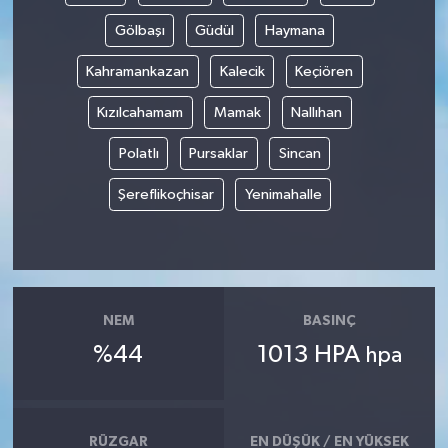
Gölbaşı
Güdül
Haymana
Kahramankazan
Kalecik
Keçiören
Kızılcahamam
Mamak
Nallıhan
Polatlı
Pursaklar
Sincan
Şereflikoçhisar
Yenimahalle
NEM
BASINÇ
%44
1013 HPA
hpa
RÜZGAR
EN DÜŞÜK / EN YÜKSEK