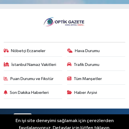
Nöbetçi Eczaneler
Hava Durumu
İstanbul Namaz Vakitleri
Trafik Durumu
Puan Durumu ve Fikstür
Tüm Manşetler
Son Dakika Haberleri
Haber Arşivi
RSS
Copyright © 2026. Her hakkı saklıdır.
En iyi site deneyimi sağlamak için çerezlerden
faydalanıyoruz. Detaylar için lütfen tıklayın.