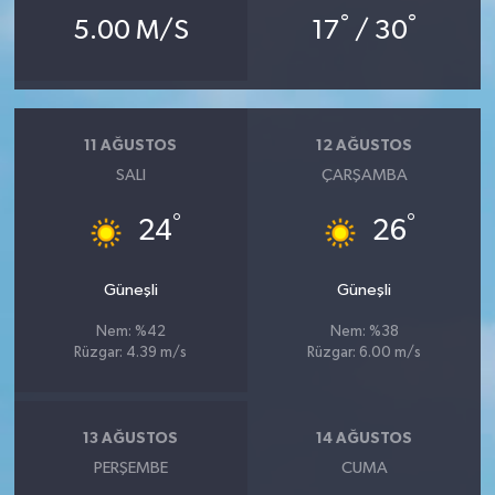
°
°
5.00 M/S
17
/ 30
11 AĞUSTOS
12 AĞUSTOS
SALI
ÇARŞAMBA
°
°
24
26
Güneşli
Güneşli
Nem: %42
Nem: %38
Rüzgar: 4.39 m/s
Rüzgar: 6.00 m/s
13 AĞUSTOS
14 AĞUSTOS
PERŞEMBE
CUMA