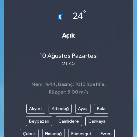
°
24
Açık
10 Ağustos Pazartesi
21:45
Nem: %44, Basınç: 1013 hpa hPa,
Rüzgar: 5.00 m/s
Akyurt
Altındağ
Ayaş
Bala
Beypazarı
Çamlıdere
Çankaya
Çubuk
Elmadağ
Etimesgut
Evren