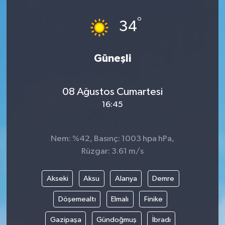
°
34
Güneşli
08 Ağustos Cumartesi
16:45
Nem: %42, Basınç: 1003 hpa hPa,
Rüzgar: 3.61 m/s
Akseki
Aksu
Alanya
Demre
Döşemealtı
Elmalı
Finike
Gazipaşa
Gündoğmuş
İbradı