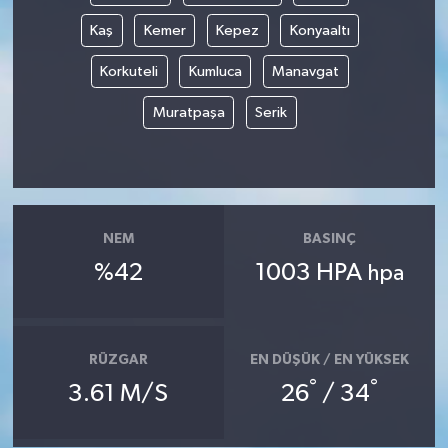
Kaş
Kemer
Kepez
Konyaaltı
Korkuteli
Kumluca
Manavgat
Muratpaşa
Serik
NEM
BASINÇ
%42
1003 HPA
hpa
RÜZGAR
EN DÜŞÜK / EN YÜKSEK
°
°
3.61 M/S
26
/ 34