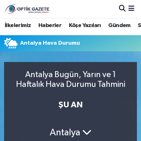
Nöbetçi Eczaneler
İlkelerimiz
Haberler
Köşe Yazıları
Gündem
S
Hava Durumu
Antalya Hava Durumu
İstanbul Namaz Vakitleri
Trafik Durumu
Antalya Bugün, Yarın ve 1
Haftalık Hava Durumu Tahmini
Süper Lig Puan Durumu ve Fikstür
ŞU AN
Tüm Manşetler
Son Dakika Haberleri
Antalya
Haber Arşivi