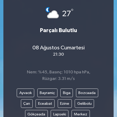
°
27
Parçalı Bulutlu
08 Ağustos Cumartesi
21:30
Nem: %45, Basınç: 1010 hpa hPa,
Rüzgar: 3.31 m/s
Ayvacık
Bayramiç
Biga
Bozcaada
Çan
Eceabat
Ezine
Gelibolu
Gökçeada
Lapseki
Merkez