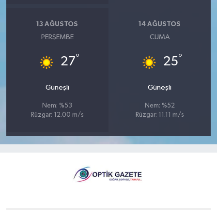
13 AĞUSTOS
14 AĞUSTOS
PERŞEMBE
CUMA
°
°
27
25
Güneşli
Güneşli
Nem: %53
Nem: %52
Rüzgar: 12.00 m/s
Rüzgar: 11.11 m/s