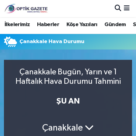
Nöbetçi Eczaneler
İlkelerimiz
Haberler
Köşe Yazıları
Gündem
S
Hava Durumu
Çanakkale Hava Durumu
İstanbul Namaz Vakitleri
Trafik Durumu
Çanakkale Bugün, Yarın ve 1
Haftalık Hava Durumu Tahmini
Süper Lig Puan Durumu ve Fikstür
ŞU AN
Tüm Manşetler
Son Dakika Haberleri
Çanakkale
Haber Arşivi