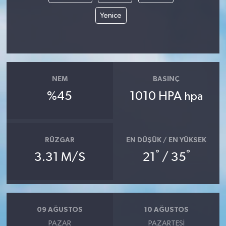
Yenice
NEM
BASINÇ
%45
1010 HPA
hpa
RÜZGAR
EN DÜŞÜK / EN YÜKSEK
°
°
3.31 M/S
21
/ 35
09 AĞUSTOS
10 AĞUSTOS
PAZAR
PAZARTESI