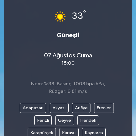
°
33
Güneşli
07 Ağustos Cuma
15:00
Nem: %38, Basınç: 1008 hpa hPa,
Rüzgar: 6.81 m/s
Adapazarı
Akyazı
Arifiye
Erenler
Ferizli
Geyve
Hendek
Karapürçek
Karasu
Kaynarca