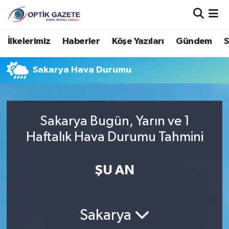
Nöbetçi Eczaneler
İlkelerimiz
Haberler
Köşe Yazıları
Gündem
S
Hava Durumu
Sakarya Hava Durumu
İstanbul Namaz Vakitleri
Trafik Durumu
Sakarya Bugün, Yarın ve 1
Haftalık Hava Durumu Tahmini
Süper Lig Puan Durumu ve Fikstür
ŞU AN
Tüm Manşetler
Son Dakika Haberleri
Sakarya
Haber Arşivi