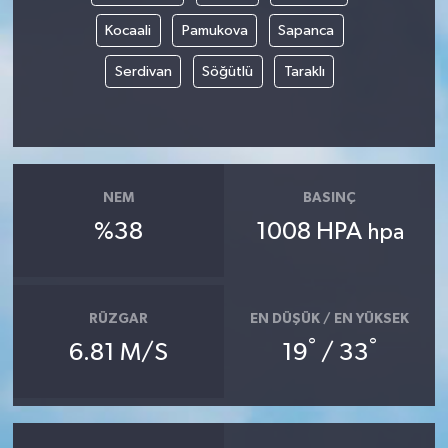
Kocaali
Pamukova
Sapanca
Serdivan
Söğütlü
Taraklı
NEM
BASINÇ
%38
1008 HPA
hpa
RÜZGAR
EN DÜŞÜK / EN YÜKSEK
°
°
6.81 M/S
19
/ 33