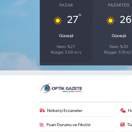
PAZAR
PAZARTESI
°
27
26
Güneşli
Güneşli
Nem: %27
Nem: %30
Rüzgar: 5.00 m/s
Rüzgar: 3.19 m/
Nöbetçi Eczaneler
H
Puan Durumu ve Fikstür
Tü