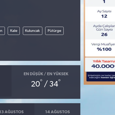
an
Kale
Kuluncak
Pütürge
EN DÜŞÜK / EN YÜKSEK
°
°
20
/ 34
13 AĞUSTOS
14 AĞUSTOS