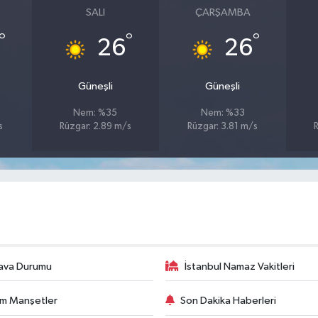
SALI
ÇARŞAMBA
°
°
°
26
26
Güneşli
Güneşli
Nem: %35
Nem: %33
s
Rüzgar: 2.89 m/s
Rüzgar: 3.81 m/s
ava Durumu
İstanbul Namaz Vakitleri
m Manşetler
Son Dakika Haberleri