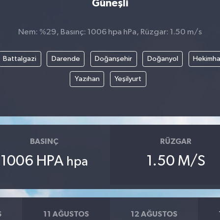
Güneşli
Nem: %29, Basınç: 1006 hpa hPa, Rüzgar: 1.50 m/s
Battalgazi
Darende
Doğanşehir
Doğanyol
Hekimh
Yazıhan
Yeşilyurt
BASINÇ
RÜZGAR
1006 HPA
1.50 M/S
hpa
S
11 AĞUSTOS
12 AĞUSTOS