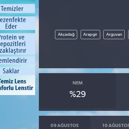
Akçadağ
Arapgir
Arguvan
NEM
%29
09 AĞUSTOS
10 AĞUSTO