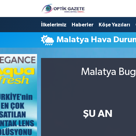
Nöbetçi Eczaneler
İlkelerimiz
Haberler
Köşe Yazıları
Malatya Hava Duru
Hava Durumu
İstanbul Namaz Vakitleri
Malatya Bugü
Trafik Durumu
Süper Lig Puan Durumu ve Fikstür
Tüm Manşetler
ŞU AN
Son Dakika Haberleri
Haber Arşivi