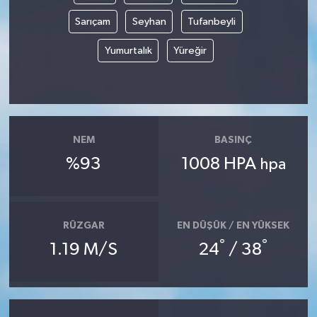
Sarıçam
Seyhan
Tufanbeyli
Yumurtalık
Yüreğir
NEM
BASINÇ
%93
1008 HPA
hpa
RÜZGAR
EN DÜŞÜK / EN YÜKSEK
°
°
1.19 M/S
24
/ 38