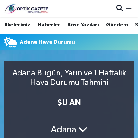
Nöbetçi Eczaneler
İlkelerimiz
Haberler
Köşe Yazıları
Gündem
S
Hava Durumu
Adana Hava Durumu
İstanbul Namaz Vakitleri
Trafik Durumu
Adana Bugün, Yarın ve 1 Haftalık
Hava Durumu Tahmini
Süper Lig Puan Durumu ve Fikstür
ŞU AN
Tüm Manşetler
Son Dakika Haberleri
Adana
Haber Arşivi