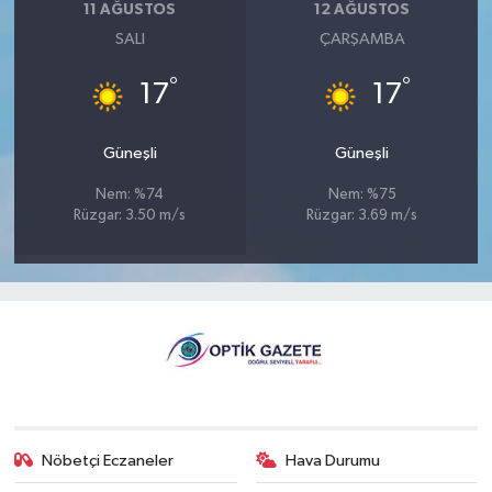
11 AĞUSTOS
12 AĞUSTOS
SALI
ÇARŞAMBA
°
°
17
17
Güneşli
Güneşli
Nem: %74
Nem: %75
Rüzgar: 3.50 m/s
Rüzgar: 3.69 m/s
Nöbetçi Eczaneler
Hava Durumu