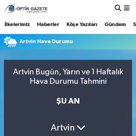
Nöbetçi Eczaneler
İlkelerimiz
Haberler
Köşe Yazıları
Gündem
S
Hava Durumu
Artvin Hava Durumu
İstanbul Namaz Vakitleri
Trafik Durumu
Artvin Bugün, Yarın ve 1 Haftalık
Hava Durumu Tahmini
Süper Lig Puan Durumu ve Fikstür
ŞU AN
Tüm Manşetler
Son Dakika Haberleri
Artvin
Haber Arşivi