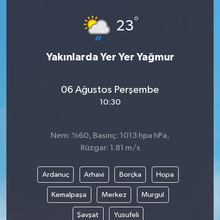
°
23
Yakınlarda Yer Yer Yağmur
06 Ağustos Perşembe
10:30
Nem: %60, Basınç: 1013 hpa hPa,
Rüzgar: 1.81 m/s
Ardanuç
Arhavi
Borçka
Hopa
Kemalpaşa
Merkez
Murgul
Şavşat
Yusufeli