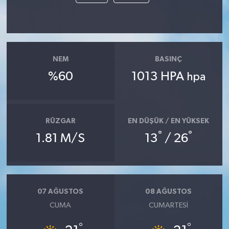
NEM
BASINÇ
%60
1013 HPA
hpa
RÜZGAR
EN DÜŞÜK / EN YÜKSEK
°
°
1.81 M/S
13
/ 26
07 AĞUSTOS
08 AĞUSTOS
CUMA
CUMARTESI
°
°