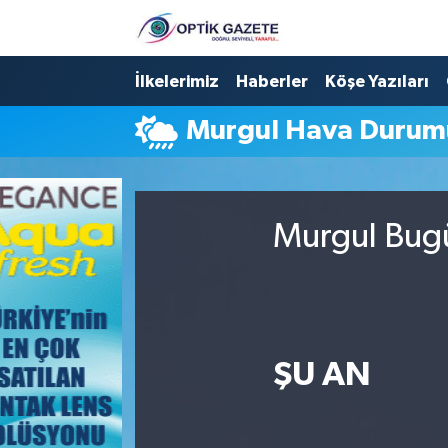
Nöbetçi Eczaneler
İlkelerimiz
Haberler
Köşe Yazıları
Murgul Hava Durum
Hava Durumu
İstanbul Namaz Vakitleri
Murgul Bugü
Trafik Durumu
Süper Lig Puan Durumu ve Fikstür
Tüm Manşetler
ŞU AN
Son Dakika Haberleri
Haber Arşivi