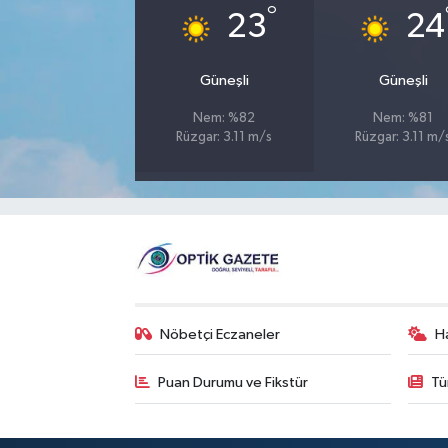
°
23
24
Güneşli
Güneşli
Nem: %82
Nem: %81
Rüzgar: 3.11 m/s
Rüzgar: 3.11 m/
Nöbetçi Eczaneler
H
Puan Durumu ve Fikstür
Tü