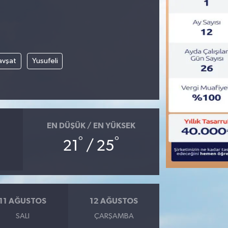
avşat
Yusufeli
EN DÜŞÜK / EN YÜKSEK
°
°
21
/ 25
11 AĞUSTOS
12 AĞUSTOS
SALI
ÇARŞAMBA