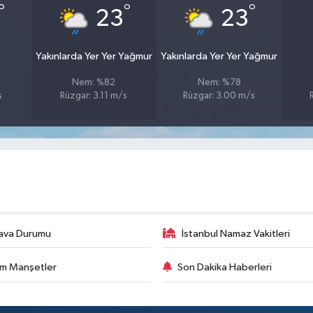
°
°
°
23
23
Yakınlarda Yer Yer Yağmur
Yakınlarda Yer Yer Yağmur
Nem: %82
Nem: %78
s
Rüzgar: 3.11 m/s
Rüzgar: 3.00 m/s
ava Durumu
İstanbul Namaz Vakitleri
m Manşetler
Son Dakika Haberleri