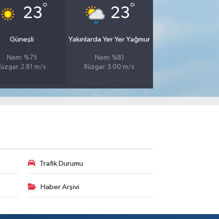
°
°
23
23
Güneşli
Yakınlarda Yer Yer Yağmur
Nem: %75
Nem: %81
Rüzgar: 2.81 m/s
Rüzgar: 3.00 m/s
Trafik Durumu
Haber Arşivi