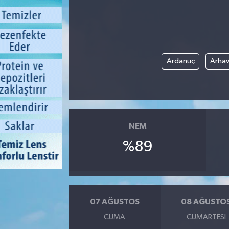
Ardanuç
Arhav
NEM
%89
07 AĞUSTOS
08 AĞUSTO
CUMA
CUMARTESI