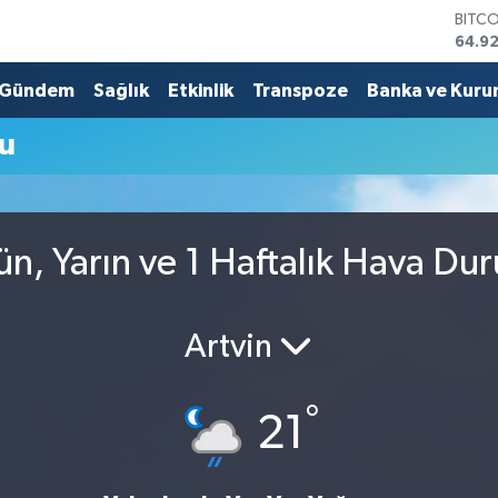
BITC
64.9
DOLA
47,5
Gündem
Sağlık
Etkinlik
Transpoze
Banka ve Kuru
EUR
55,0
u
STERL
64,15
GRAM
6508
BİST
n, Yarın ve 1 Haftalık Hava Du
13.70
Artvin
°
21