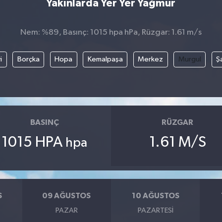
Yakınlarda Yer Yer Yağmur
Nem: %89, Basınç: 1015 hpa hPa, Rüzgar: 1.61 m/s
i
Borçka
Hopa
Kemalpaşa
Merkez
Murgul
Ş
BASINÇ
RÜZGAR
1015 HPA
1.61 M/S
hpa
S
09 AĞUSTOS
10 AĞUSTOS
PAZAR
PAZARTESI