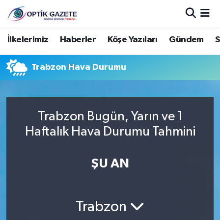
Nöbetçi Eczaneler
İlkelerimiz
Haberler
Köşe Yazıları
Gündem
S
Hava Durumu
Trabzon Hava Durumu
İstanbul Namaz Vakitleri
Trafik Durumu
Trabzon Bugün, Yarın ve 1
Haftalık Hava Durumu Tahmini
Süper Lig Puan Durumu ve Fikstür
ŞU AN
Tüm Manşetler
Son Dakika Haberleri
Trabzon
Haber Arşivi