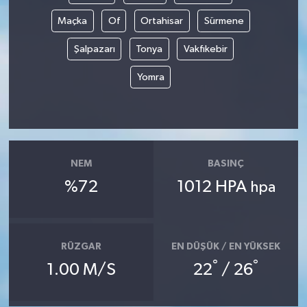
Maçka
Of
Ortahisar
Sürmene
Şalpazarı
Tonya
Vakfıkebir
Yomra
NEM
BASINÇ
%72
1012 HPA
hpa
RÜZGAR
EN DÜŞÜK / EN YÜKSEK
°
°
1.00 M/S
22
/ 26