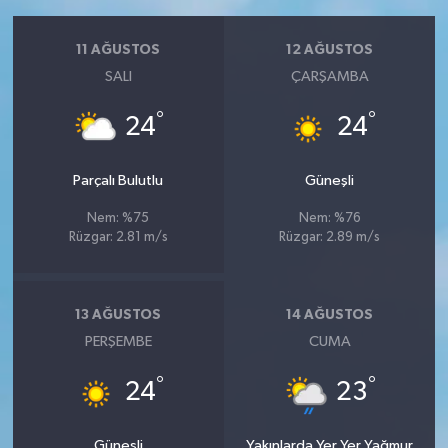
11 AĞUSTOS
12 AĞUSTOS
SALI
ÇARŞAMBA
°
°
24
24
Parçalı Bulutlu
Güneşli
Nem: %75
Nem: %76
Rüzgar: 2.81 m/s
Rüzgar: 2.89 m/s
13 AĞUSTOS
14 AĞUSTOS
PERŞEMBE
CUMA
°
°
24
23
Güneşli
Yakınlarda Yer Yer Yağmur