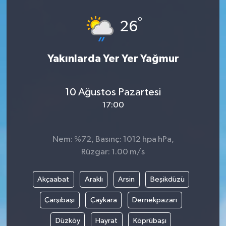
°
26
Yakınlarda Yer Yer Yağmur
10 Ağustos Pazartesi
17:00
Nem: %72, Basınç: 1012 hpa hPa,
Rüzgar: 1.00 m/s
Akçaabat
Araklı
Arsin
Beşikdüzü
Çarşıbaşı
Çaykara
Dernekpazarı
Düzköy
Hayrat
Köprübaşı