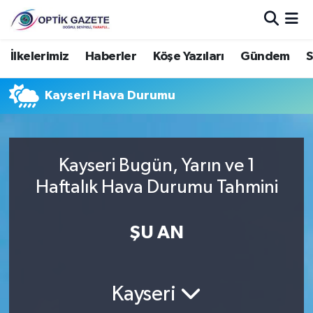
Nöbetçi Eczaneler
İlkelerimiz
Haberler
Köşe Yazıları
Gündem
S
Hava Durumu
Kayseri Hava Durumu
İstanbul Namaz Vakitleri
Trafik Durumu
Kayseri Bugün, Yarın ve 1
Haftalık Hava Durumu Tahmini
Süper Lig Puan Durumu ve Fikstür
ŞU AN
Tüm Manşetler
Son Dakika Haberleri
Kayseri
Haber Arşivi