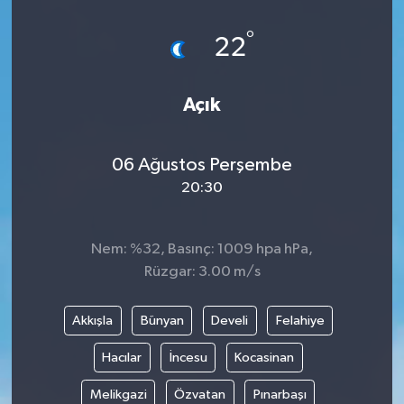
°
22
Açık
06 Ağustos Perşembe
20:30
Nem: %32, Basınç: 1009 hpa hPa,
Rüzgar: 3.00 m/s
Akkışla
Bünyan
Develi
Felahiye
Hacılar
İncesu
Kocasinan
Melikgazi
Özvatan
Pınarbaşı