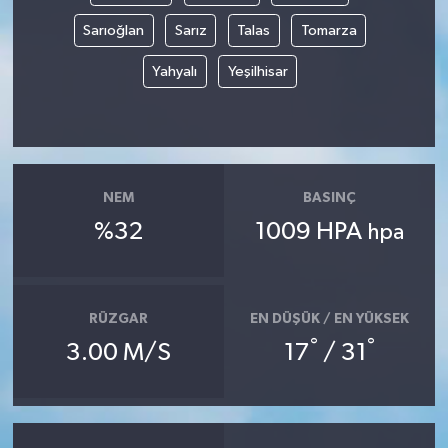
Sarıoğlan
Sarız
Talas
Tomarza
Yahyalı
Yeşilhisar
NEM
BASINÇ
%32
1009 HPA
hpa
RÜZGAR
EN DÜŞÜK / EN YÜKSEK
°
°
3.00 M/S
17
/ 31