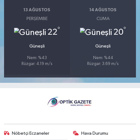
13 AĞUSTOS
14 AĞUSTOS
PERŞEMBE
CUMA
°
°
22
20
Güneşli
Güneşli
Nem: %43
Nem: %44
Rüzgar: 4.19 m/s
Rüzgar: 3.69 m/s
Nöbetçi Eczaneler
Hava Durumu