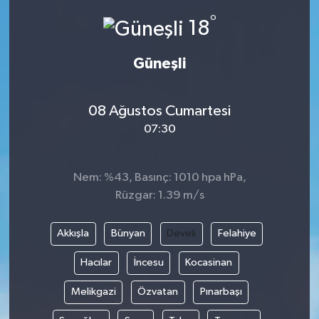
°
18
Güneşli
08 Ağustos Cumartesi
07:30
Nem: %43, Basınç: 1010 hpa hPa,
Rüzgar: 1.39 m/s
Akkışla
Bünyan
Develi
Felahiye
Hacılar
İncesu
Kocasinan
Melikgazi
Özvatan
Pınarbaşı