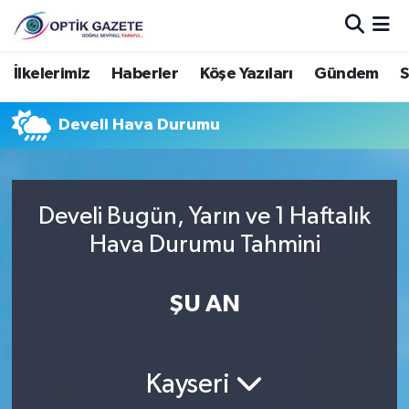
Nöbetçi Eczaneler
İlkelerimiz
Haberler
Köşe Yazıları
Gündem
S
Hava Durumu
Develi Hava Durumu
İstanbul Namaz Vakitleri
Trafik Durumu
Develi Bugün, Yarın ve 1 Haftalık
Hava Durumu Tahmini
Süper Lig Puan Durumu ve Fikstür
ŞU AN
Tüm Manşetler
Son Dakika Haberleri
Kayseri
Haber Arşivi