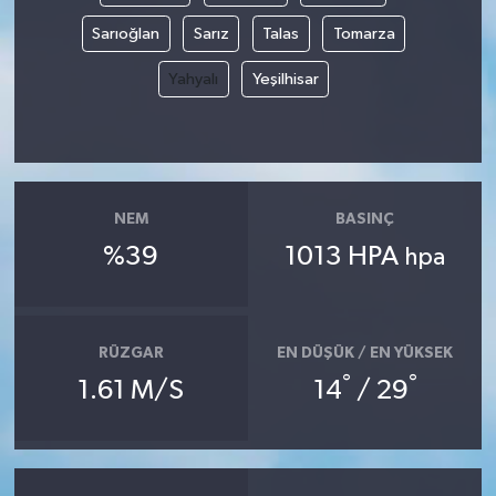
Sarıoğlan
Sarız
Talas
Tomarza
Yahyalı
Yeşilhisar
NEM
BASINÇ
%39
1013 HPA
hpa
RÜZGAR
EN DÜŞÜK / EN YÜKSEK
°
°
1.61 M/S
14
/ 29