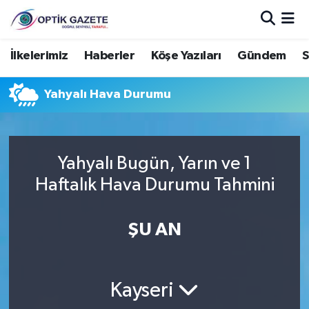
Nöbetçi Eczaneler
İlkelerimiz
Haberler
Köşe Yazıları
Gündem
S
Hava Durumu
Yahyalı Hava Durumu
İstanbul Namaz Vakitleri
Trafik Durumu
Yahyalı Bugün, Yarın ve 1
Haftalık Hava Durumu Tahmini
Süper Lig Puan Durumu ve Fikstür
ŞU AN
Tüm Manşetler
Son Dakika Haberleri
Kayseri
Haber Arşivi