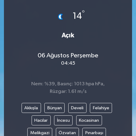
°
14
Açık
06 Ağustos Perşembe
04:45
Nem: %39, Basınç: 1013 hpa hPa,
Rüzgar: 1.61 m/s
Akkışla
Bünyan
Develi
Felahiye
Hacılar
İncesu
Kocasinan
Melikgazi
Özvatan
Pınarbaşı