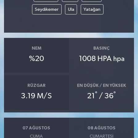
Seydikemer
Ula
Yatağan
NEM
BASINÇ
%20
1008 HPA
hpa
RÜZGAR
EN DÜŞÜK / EN YÜKSEK
°
°
3.19 M/S
21
/ 36
07 AĞUSTOS
08 AĞUSTOS
CUMA
CUMARTESI