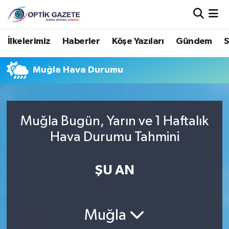
Nöbetçi Eczaneler
İlkelerimiz
Haberler
Köşe Yazıları
Gündem
S
Hava Durumu
Muğla Hava Durumu
İstanbul Namaz Vakitleri
Trafik Durumu
Muğla Bugün, Yarın ve 1 Haftalık
Hava Durumu Tahmini
Süper Lig Puan Durumu ve Fikstür
ŞU AN
Tüm Manşetler
Son Dakika Haberleri
Muğla
Haber Arşivi