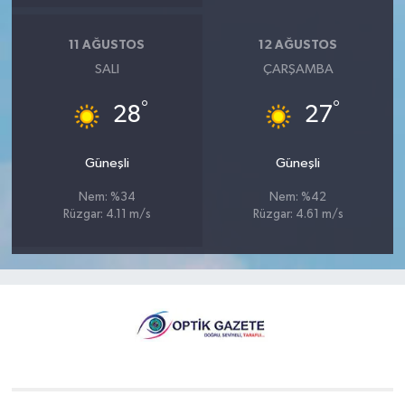
11 AĞUSTOS
12 AĞUSTOS
SALI
ÇARŞAMBA
°
°
28
27
Güneşli
Güneşli
Nem: %34
Nem: %42
Rüzgar: 4.11 m/s
Rüzgar: 4.61 m/s