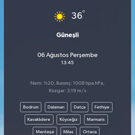
°
36
Güneşli
06 Ağustos Perşembe
13:45
Nem: %20, Basınç: 1008 hpa hPa,
Rüzgar: 3.19 m/s
Bodrum
Dalaman
Datça
Fethiye
Kavaklıdere
Köyceğiz
Marmaris
Menteşe
Milas
Ortaca