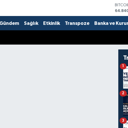
BITCO
64.84
DOLA
47,74
Gündem
Sağlık
Etkinlik
Transpoze
Banka ve Kuru
EURO
55,25
STERL
64,481
GRAM 
6660.
T
BİST1
1
13.779
2
3