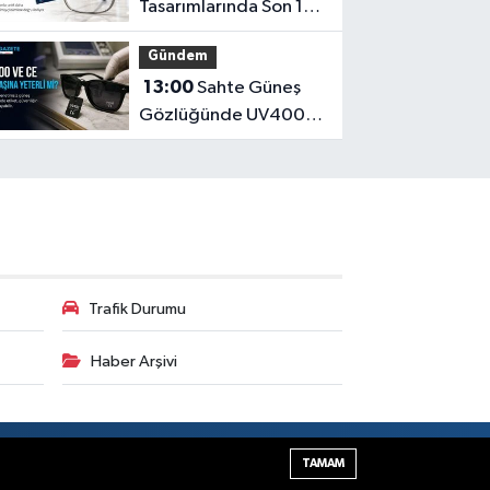
Tasarımlarında Son 10
Yılın Yenilikleri
Gündem
13:00
Sahte Güneş
Gözlüğünde UV400
ve CE İbaresi Tek
Başına Yeterli mi?
Trafik Durumu
Haber Arşivi
Haber Yazılımı:
TE Bilişim
TAMAM