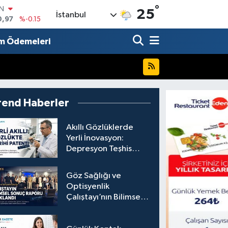
°
IN
25
İstanbul
0,97
%-0.15
R
36
%0.18
m Ödemeleri
10
%0.32
İN
1
%0.38
ALTIN
55
%0
rend Haberler
00
%-14
Akıllı Gözlüklerde
Yerli İnovasyon:
Depresyon Teşhis
Eden Gözlüğe
Türkpatent Onayı
Göz Sağlığı ve
Optisyenlik
Çalıştayı’nın Bilimsel
Sonuç Raporu
Açıklandı