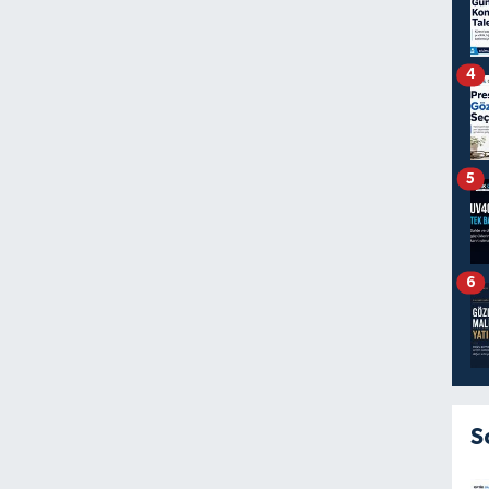
4
5
6
S