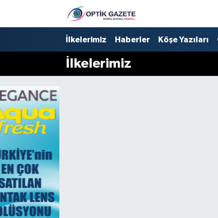
Nöbetçi Eczaneler
İlkelerimiz
Haberler
Köşe Yazıları
İlkelerimiz
Hava Durumu
İstanbul Namaz Vakitleri
Trafik Durumu
Süper Lig Puan Durumu ve Fikstür
Tüm Manşetler
Son Dakika Haberleri
Haber Arşivi