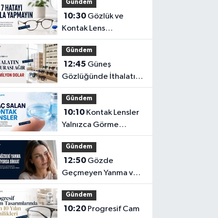
Gündem
10:30
Gözlük ve
Kontak Lens
Kullanıcılarının En Sık
Gündem
Yaptığı 7 Hata
12:45
Güneş
Gözlüğünde İthalatın
Ağır Faturası: 162
Gündem
Milyon Dolar
10:10
Kontak Lensler
Yalnızca Görme
Düzeltme Aracı
Gündem
Olmayabilir
12:50
Gözde
Geçmeyen Yanma ve
Işık Hassasiyeti Hafife
Gündem
Alınmamalı
10:20
Progresif Cam