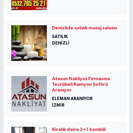
Denizlide satılık masaj salonu
SATILIK
DENIZLI
Atasun Nakliyat Firmasına
Tecrübeli Kamyon Şoförü
Aranıyor
ELEMAN ARANIYOR
İZMIR
Kiralık daire 2+1 kombili