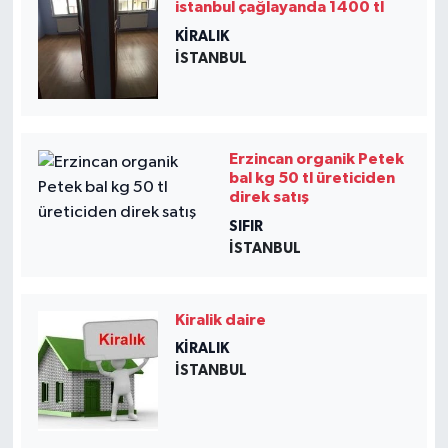
istanbul çağlayanda 1400 tl
KIRALIK
İSTANBUL
Erzincan organik Petek
bal kg 50 tl üreticiden
direk satış
SIFIR
İSTANBUL
Kiralik daire
KIRALIK
İSTANBUL