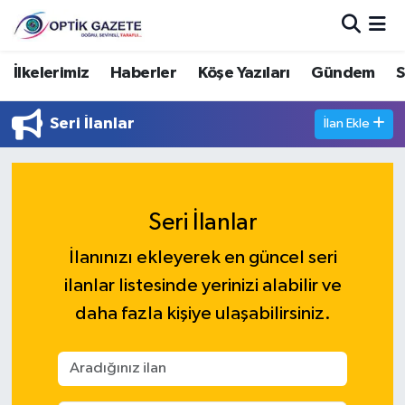
Nöbetçi Eczaneler
İlkelerimiz
Haberler
Köşe Yazıları
Gündem
S
Hava Durumu
Seri İlanlar
İlan Ekle
İstanbul Namaz Vakitleri
Trafik Durumu
Seri İlanlar
Süper Lig Puan Durumu ve Fikstür
İlanınızı ekleyerek en güncel seri
ilanlar listesinde yerinizi alabilir ve
Tüm Manşetler
daha fazla kişiye ulaşabilirsiniz.
Son Dakika Haberleri
Haber Arşivi