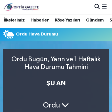
Nöbetçi Eczaneler
İlkelerimiz
Haberler
Köşe Yazıları
Gündem
S
Hava Durumu
Ordu Hava Durumu
İstanbul Namaz Vakitleri
Trafik Durumu
Ordu Bugün, Yarın ve 1 Haftalık
Hava Durumu Tahmini
Süper Lig Puan Durumu ve Fikstür
ŞU AN
Tüm Manşetler
Son Dakika Haberleri
Ordu
Haber Arşivi