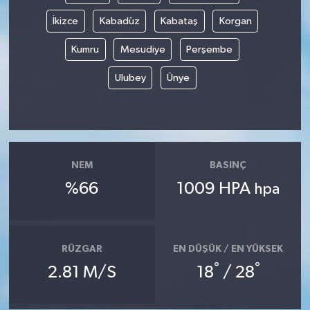
İkizce
Kabadüz
Kabataş
Korgan
Kumru
Mesudiye
Perşembe
Ulubey
Ünye
NEM
BASINÇ
%66
1009 HPA
hpa
RÜZGAR
EN DÜŞÜK / EN YÜKSEK
°
°
2.81 M/S
18
/ 28