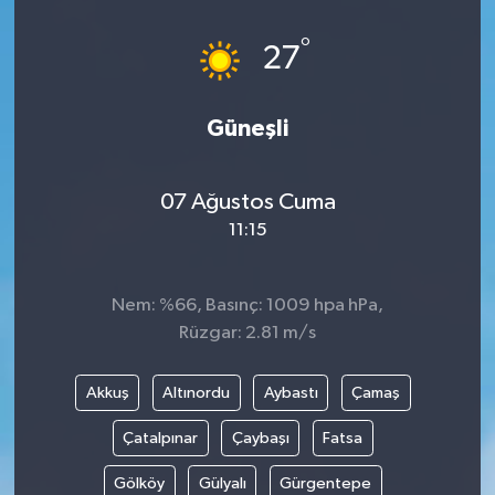
°
27
Güneşli
07 Ağustos Cuma
11:15
Nem: %66, Basınç: 1009 hpa hPa,
Rüzgar: 2.81 m/s
Akkuş
Altınordu
Aybastı
Çamaş
Çatalpınar
Çaybaşı
Fatsa
Gölköy
Gülyalı
Gürgentepe