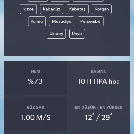
İkizce
Kabadüz
Kabataş
Korgan
Kumru
Mesudiye
Perşembe
Ulubey
Ünye
NEM
BASINÇ
%73
1011 HPA
hpa
RÜZGAR
EN DÜŞÜK / EN YÜKSEK
°
°
1.00 M/S
12
/ 29