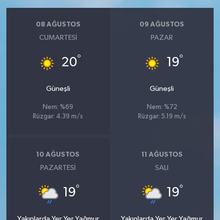
08 AĞUSTOS
09 AĞUSTOS
CUMARTESI
PAZAR
°
°
20
19
Güneşli
Güneşli
Nem: %69
Nem: %72
Rüzgar: 4.39 m/s
Rüzgar: 5.19 m/s
10 AĞUSTOS
11 AĞUSTOS
PAZARTESI
SALI
°
°
19
19
Yakınlarda Yer Yer Yağmur
Yakınlarda Yer Yer Yağmur