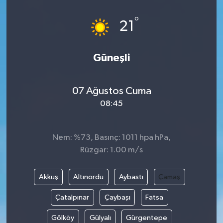
°
21
Güneşli
07 Ağustos Cuma
08:45
Nem: %73, Basınç: 1011 hpa hPa,
Rüzgar: 1.00 m/s
Akkuş
Altınordu
Aybastı
Çamaş
Çatalpınar
Çaybaşı
Fatsa
Gölköy
Gülyalı
Gürgentepe