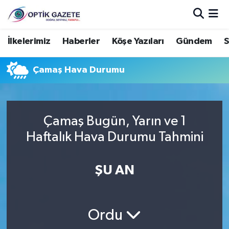
Nöbetçi Eczaneler
İlkelerimiz
Haberler
Köşe Yazıları
Gündem
S
Hava Durumu
Çamaş Hava Durumu
İstanbul Namaz Vakitleri
Trafik Durumu
Çamaş Bugün, Yarın ve 1
Haftalık Hava Durumu Tahmini
Süper Lig Puan Durumu ve Fikstür
ŞU AN
Tüm Manşetler
Son Dakika Haberleri
Ordu
Haber Arşivi