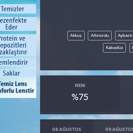
Akkuş
Altınordu
Aybastı
Kabadüz
NEM
%75
08 AĞUSTOS
09 AĞUSTO