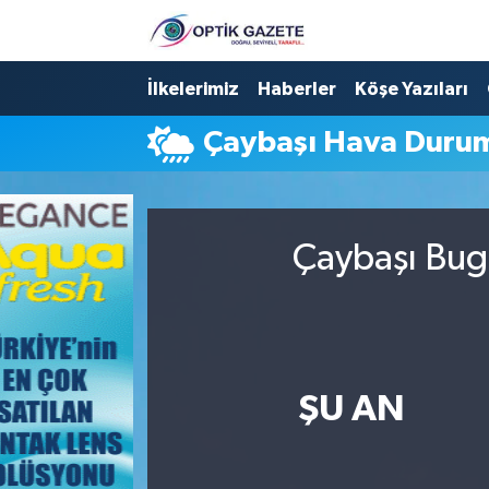
Nöbetçi Eczaneler
İlkelerimiz
Haberler
Köşe Yazıları
Çaybaşı Hava Duru
Hava Durumu
İstanbul Namaz Vakitleri
Çaybaşı Bugü
Trafik Durumu
Süper Lig Puan Durumu ve Fikstür
Tüm Manşetler
ŞU AN
Son Dakika Haberleri
Haber Arşivi