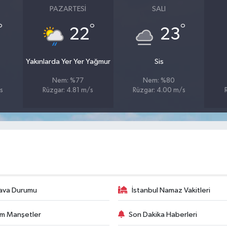
PAZARTESI
SALI
°
°
°
22
23
Yakınlarda Yer Yer Yağmur
Sis
Nem: %77
Nem: %80
s
Rüzgar: 4.81 m/s
Rüzgar: 4.00 m/s
ava Durumu
İstanbul Namaz Vakitleri
m Manşetler
Son Dakika Haberleri