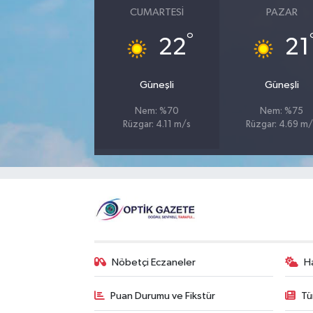
CUMARTESI
PAZAR
°
22
21
Güneşli
Güneşli
Nem: %70
Nem: %75
Rüzgar: 4.11 m/s
Rüzgar: 4.69 m/
Nöbetçi Eczaneler
H
Puan Durumu ve Fikstür
Tü