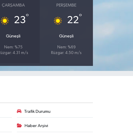
ÇARŞAMBA
PERŞEMBE
°
°
23
22
Güneşli
Güneşli
Nem: %75
Nem: %69
Rüzgar: 4.31 m/s
Rüzgar: 4.50 m/s
Trafik Durumu
Haber Arşivi