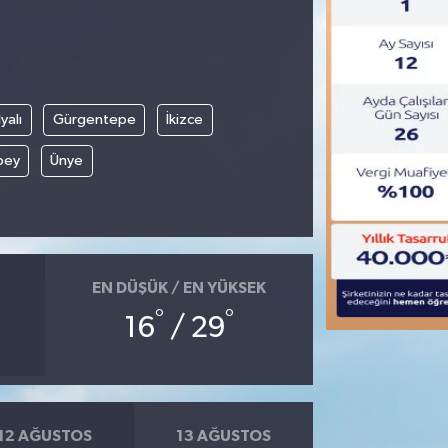
yalı
Gürgentepe
İkizce
bey
Ünye
EN DÜŞÜK / EN YÜKSEK
°
°
16
/ 29
12 AĞUSTOS
13 AĞUSTOS