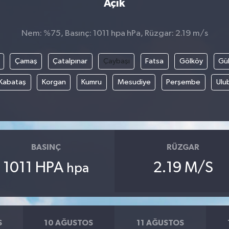
Açık
Nem: %75, Basınç: 1011 hpa hPa, Rüzgar: 2.19 m/s
Çamaş
Çatalpınar
Çaybaşı
Fatsa
Gölköy
Gül
Kabataş
Korgan
Kumru
Mesudiye
Perşembe
Ulu
BASINÇ
RÜZGAR
1011 HPA
2.19 M/S
hpa
S
10 AĞUSTOS
11 AĞUSTOS