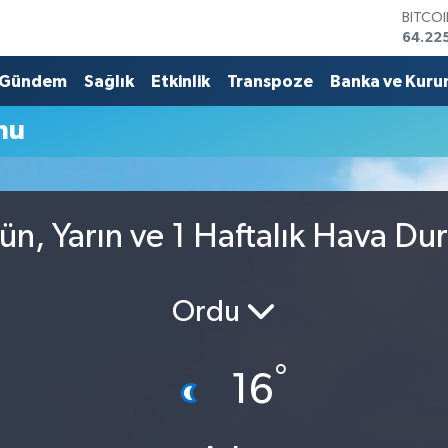
BITCO
64.22
DOLA
47,67
Gündem
Sağlık
Etkinlik
Transpoze
Banka ve Kuru
EURO
55,04
mu
STERL
64,21
GRAM 
6510.
BİST1
n, Yarın ve 1 Haftalık Hava D
13.799
Ordu
°
16