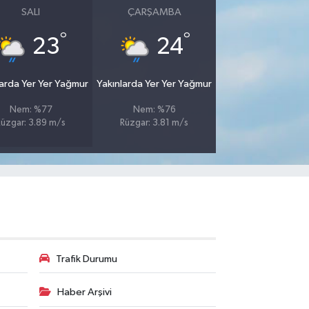
SALI
ÇARŞAMBA
°
°
23
24
larda Yer Yer Yağmur
Yakınlarda Yer Yer Yağmur
Nem: %77
Nem: %76
Rüzgar: 3.89 m/s
Rüzgar: 3.81 m/s
Trafik Durumu
Haber Arşivi