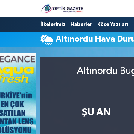
Nöbetçi Eczaneler
İlkelerimiz
Haberler
Köşe Yazıları
Altınordu Hava Du
Hava Durumu
İstanbul Namaz Vakitleri
Altınordu Bu
Trafik Durumu
Süper Lig Puan Durumu ve Fikstür
Tüm Manşetler
ŞU AN
Son Dakika Haberleri
Haber Arşivi