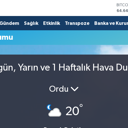
BITC
64.64
DOLA
47,6
Gündem
Sağlık
Etkinlik
Transpoze
Banka ve Kuru
EURO
55,0
rumu
STERL
64,2
GRAM
6500
BİST1
gün, Yarın ve 1 Haftalık Hava D
13.79
Ordu
°
20