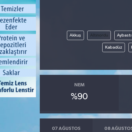
Akkuş
Altınordu
Aybastı
Kabadüz
NEM
%90
07 AĞUSTOS
08 AĞUSTO