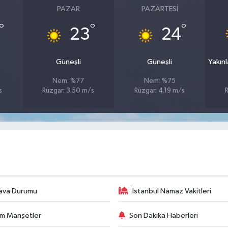
PAZAR
PAZARTESI
°
°
°
23
24
Güneşli
Güneşli
Yakın
Nem: %77
Nem: %75
s
Rüzgar: 3.50 m/s
Rüzgar: 4.19 m/s
ava Durumu
İstanbul Namaz Vakitleri
m Manşetler
Son Dakika Haberleri