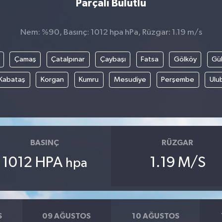
Parçalı Bulutlu
Nem: %90, Basınç: 1012 hpa hPa, Rüzgar: 1.19 m/s
Çamaş
Çatalpınar
Çaybaşı
Fatsa
Gölköy
Gül
Kabataş
Korgan
Kumru
Mesudiye
Perşembe
Ulu
BASINÇ
RÜZGAR
1012 HPA
1.19 M/S
hpa
S
09 AĞUSTOS
10 AĞUSTOS