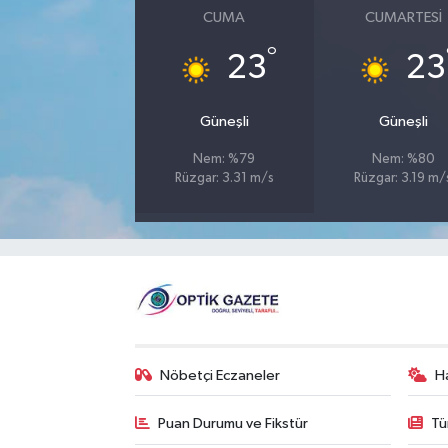
CUMA
CUMARTESI
°
23
23
Güneşli
Güneşli
Nem: %79
Nem: %80
Rüzgar: 3.31 m/s
Rüzgar: 3.19 m/
Nöbetçi Eczaneler
H
Puan Durumu ve Fikstür
Tü