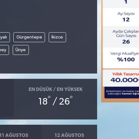
yalı
Gürgentepe
İkizce
bey
Ünye
EN DÜŞÜK / EN YÜKSEK
°
°
18
/ 26
11 AĞUSTOS
12 AĞUSTOS