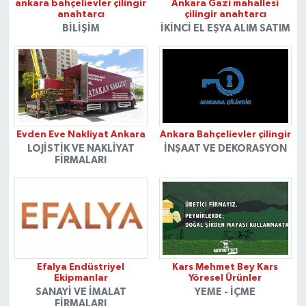
ankara bahçelievler çilingir
Ankara Gazi mahallesi
anahtarcı
çilingir anahtarcı
BILIŞIM
İKINCI EL EŞYA ALIM SATIM
Evden Eve Nakliyat Ankara
Ankara Bahçelievler çilingir
LOJISTIK VE NAKLIYAT
İNŞAAT VE DEKORASYON
FIRMALARI
Efalya Endüstriyel
Kars Mehmet Bey Kars
Ekipmanlar
Yöresel Ürünler
SANAYI VE İMALAT
YEME - İÇME
FIRMALARI