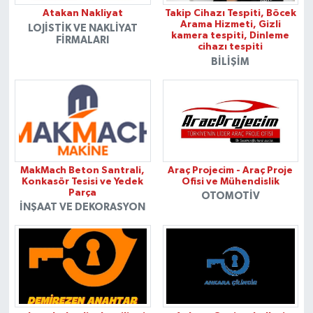
Atakan Nakliyat
Takip Cihazı Tespiti, Böcek
Arama Hizmeti, Gizli
LOJISTIK VE NAKLIYAT
kamera tespiti, Dinleme
FIRMALARI
cihazı tespiti
BILIŞIM
MakMach Beton Santrali,
Araç Projecim - Araç Proje
Konkasör Tesisi ve Yedek
Ofisi ve Mühendislik
Parça
OTOMOTIV
İNŞAAT VE DEKORASYON