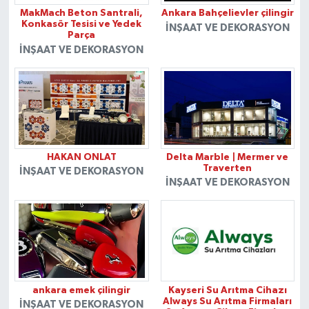
MakMach Beton Santrali,
Ankara Bahçelievler çilingir
Konkasör Tesisi ve Yedek
İNŞAAT VE DEKORASYON
Parça
İNŞAAT VE DEKORASYON
HAKAN ONLAT
Delta Marble | Mermer ve
Traverten
İNŞAAT VE DEKORASYON
İNŞAAT VE DEKORASYON
ankara emek çilingir
Kayseri Su Arıtma Cihazı
Always Su Arıtma Firmaları
İNŞAAT VE DEKORASYON