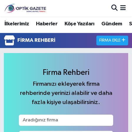
Nöbetçi Eczaneler
İlkelerimiz
Haberler
Köşe Yazıları
Gündem
S
Hava Durumu
FIRMA REHBERI
FIRMA EKLE
İstanbul Namaz Vakitleri
Trafik Durumu
Firma Rehberi
Süper Lig Puan Durumu ve Fikstür
Firmanızı ekleyerek firma
rehberinde yerinizi alabilir ve daha
Tüm Manşetler
fazla kişiye ulaşabilirsiniz.
Son Dakika Haberleri
Haber Arşivi