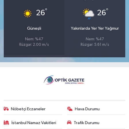
°
°
26
26
Güneşli
Yakınlarda Yer Yer Yağmur
Nem: %47
Nem: %47
Rüzgar: 2.00 m/s
Rüzgar: 5.61 m/s
Nöbetçi Eczaneler
Hava Durumu
İstanbul Namaz Vakitleri
Trafik Durumu