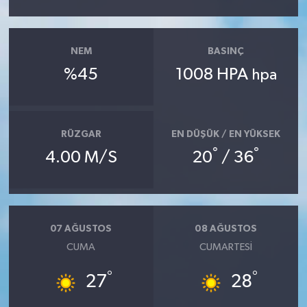
NEM
BASINÇ
%45
1008 HPA
hpa
RÜZGAR
EN DÜŞÜK / EN YÜKSEK
°
°
4.00 M/S
20
/ 36
07 AĞUSTOS
08 AĞUSTOS
CUMA
CUMARTESI
°
°
27
28