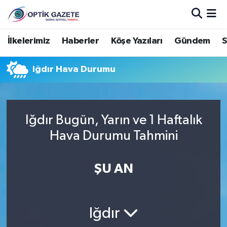
Nöbetçi Eczaneler
İlkelerimiz
Haberler
Köşe Yazıları
Gündem
S
Hava Durumu
Iğdır Hava Durumu
İstanbul Namaz Vakitleri
Trafik Durumu
Iğdır Bugün, Yarın ve 1 Haftalık
Hava Durumu Tahmini
Süper Lig Puan Durumu ve Fikstür
ŞU AN
Tüm Manşetler
Son Dakika Haberleri
Iğdır
Haber Arşivi