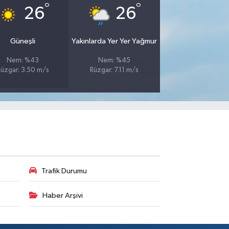
°
°
26
26
Güneşli
Yakınlarda Yer Yer Yağmur
Nem: %43
Nem: %45
üzgar: 3.50 m/s
Rüzgar: 7.11 m/s
Trafik Durumu
Haber Arşivi