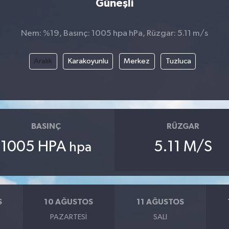
Güneşli
Nem: %19, Basınç: 1005 hpa hPa, Rüzgar: 5.11 m/s
Aralık
Karakoyunlu
Merkez
Tuzluca
BASINÇ
RÜZGAR
1005 HPA
5.11 M/S
hpa
S
10 AĞUSTOS
11 AĞUSTOS
PAZARTESI
SALI