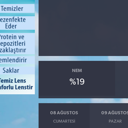
NEM
%19
08 AĞUSTOS
09 AĞUSTO
CUMARTESI
PAZAR