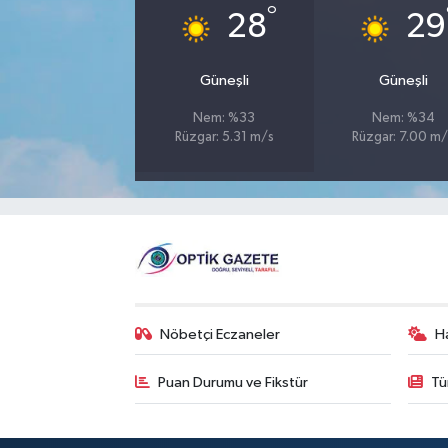
°
28
29
Güneşli
Güneşli
Nem: %33
Nem: %34
Rüzgar: 5.31 m/s
Rüzgar: 7.00 m/
Nöbetçi Eczaneler
H
Puan Durumu ve Fikstür
Tü