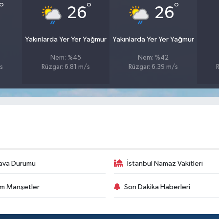
°
°
°
26
26
Yakınlarda Yer Yer Yağmur
Yakınlarda Yer Yer Yağmur
Nem: %45
Nem: %42
s
Rüzgar: 6.81 m/s
Rüzgar: 6.39 m/s
R
ava Durumu
İstanbul Namaz Vakitleri
m Manşetler
Son Dakika Haberleri