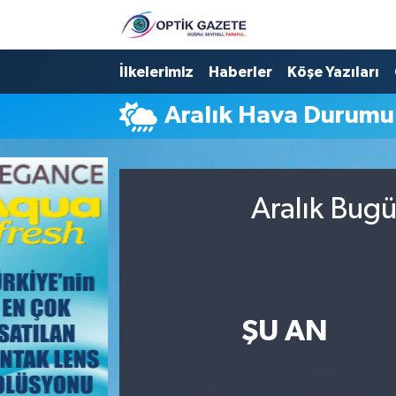
Nöbetçi Eczaneler
İlkelerimiz
Haberler
Köşe Yazıları
Aralık Hava Durumu
Hava Durumu
İstanbul Namaz Vakitleri
Aralık Bugü
Trafik Durumu
Süper Lig Puan Durumu ve Fikstür
Tüm Manşetler
ŞU AN
Son Dakika Haberleri
Haber Arşivi