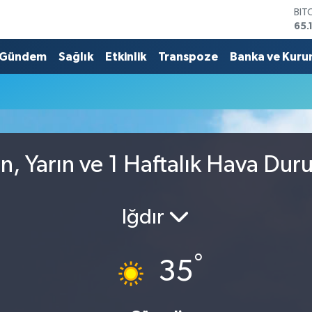
BIT
65.
DO
47,
Gündem
Sağlık
Etkinlik
Transpoze
Banka ve Kuru
EU
55,
STE
64,
GRA
661
BİS
n, Yarın ve 1 Haftalık Hava Du
13.
Iğdır
°
35