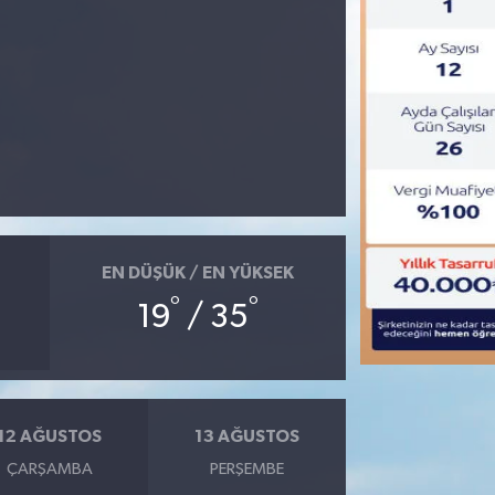
EN DÜŞÜK / EN YÜKSEK
°
°
19
/ 35
12 AĞUSTOS
13 AĞUSTOS
ÇARŞAMBA
PERŞEMBE