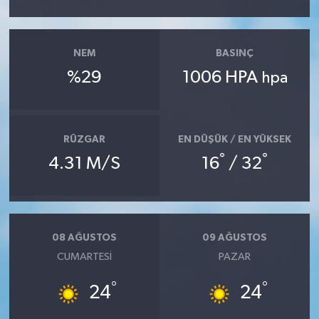
NEM
BASINÇ
%29
1006 HPA
hpa
RÜZGAR
EN DÜŞÜK / EN YÜKSEK
°
°
4.31 M/S
16
/ 32
08 AĞUSTOS
09 AĞUSTOS
CUMARTESI
PAZAR
°
°
24
24