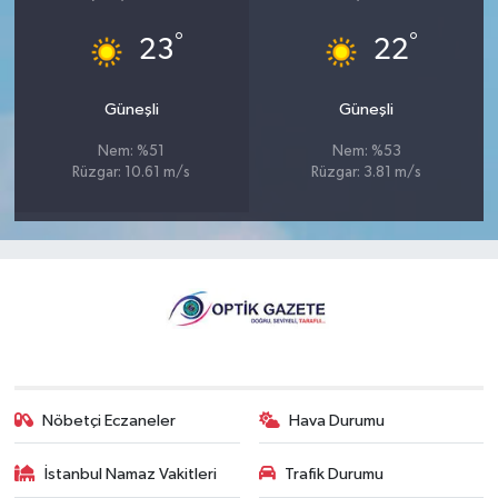
°
°
23
22
Güneşli
Güneşli
Nem: %51
Nem: %53
Rüzgar: 10.61 m/s
Rüzgar: 3.81 m/s
Nöbetçi Eczaneler
Hava Durumu
İstanbul Namaz Vakitleri
Trafik Durumu