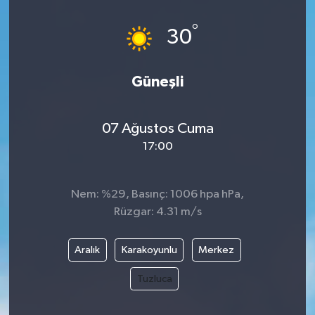
°
30
Güneşli
07 Ağustos Cuma
17:00
Nem: %29, Basınç: 1006 hpa hPa,
Rüzgar: 4.31 m/s
Aralık
Karakoyunlu
Merkez
Tuzluca