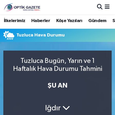
Nöbetçi Eczaneler
İlkelerimiz
Haberler
Köşe Yazıları
Gündem
S
Hava Durumu
Tuzluca Hava Durumu
İstanbul Namaz Vakitleri
Trafik Durumu
Tuzluca Bugün, Yarın ve 1
Haftalık Hava Durumu Tahmini
Süper Lig Puan Durumu ve Fikstür
ŞU AN
Tüm Manşetler
Son Dakika Haberleri
Iğdır
Haber Arşivi