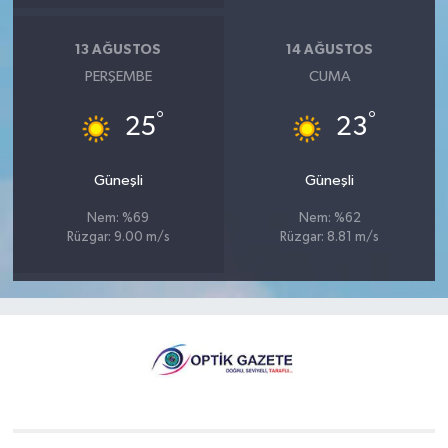
13 AĞUSTOS
14 AĞUSTOS
PERŞEMBE
CUMA
°
°
25
23
Güneşli
Güneşli
Nem: %69
Nem: %62
Rüzgar: 9.00 m/s
Rüzgar: 8.81 m/s