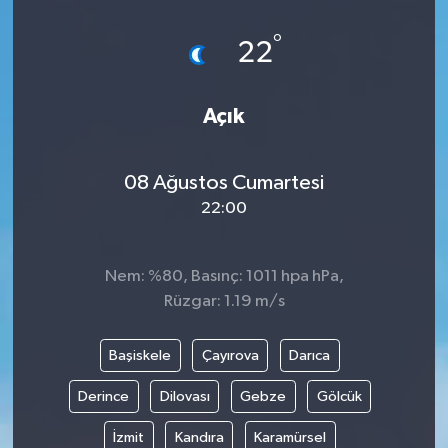
°
22
Açık
08 Ağustos Cumartesi
22:00
Nem: %80, Basınç: 1011 hpa hPa,
Rüzgar: 1.19 m/s
Başiskele
Çayırova
Darıca
Derince
Dilovası
Gebze
Gölcük
İzmit
Kandıra
Karamürsel