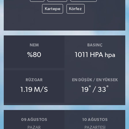
Kartepe
Körfez
NEM
BASINÇ
%80
1011 HPA
hpa
RÜZGAR
EN DÜŞÜK / EN YÜKSEK
°
°
1.19 M/S
19
/ 33
09 AĞUSTOS
10 AĞUSTOS
PAZAR
PAZARTESI