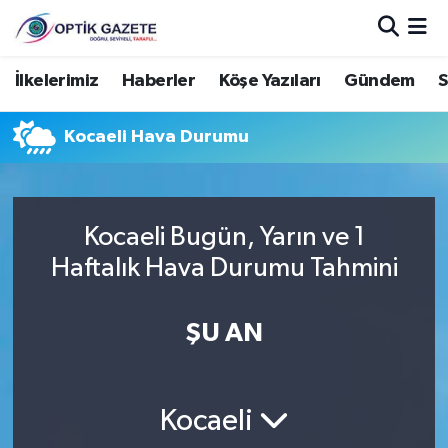
Nöbetçi Eczaneler
İlkelerimiz
Haberler
Köşe Yazıları
Gündem
S
Hava Durumu
Kocaeli Hava Durumu
İstanbul Namaz Vakitleri
Trafik Durumu
Kocaeli Bugün, Yarın ve 1
Haftalık Hava Durumu Tahmini
Süper Lig Puan Durumu ve Fikstür
ŞU AN
Tüm Manşetler
Son Dakika Haberleri
Kocaeli
Haber Arşivi