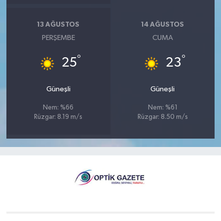
13 AĞUSTOS
14 AĞUSTOS
PERŞEMBE
CUMA
°
°
25
23
Güneşli
Güneşli
Nem: %66
Nem: %61
Rüzgar: 8.19 m/s
Rüzgar: 8.50 m/s