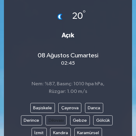
°
20
Açık
08 Ağustos Cumartesi
02:45
Nem: %87, Basınç: 1010 hpa hPa,
Rüzgar: 1.00 m/s
Başiskele
Çayırova
Darıca
Derince
Dilovası
Gebze
Gölcük
İzmit
Kandıra
Karamürsel