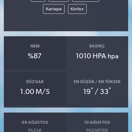
Kartepe
Körfez
NEM
BASINÇ
%87
1010 HPA
hpa
RÜZGAR
EN DÜŞÜK / EN YÜKSEK
°
°
1.00 M/S
19
/ 33
09 AĞUSTOS
10 AĞUSTOS
PAZAR
PAZARTESI