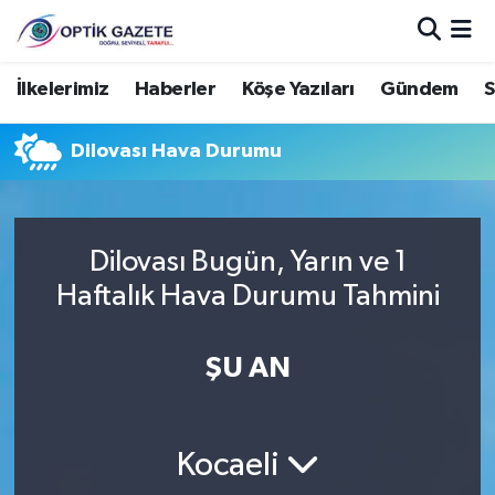
Nöbetçi Eczaneler
İlkelerimiz
Haberler
Köşe Yazıları
Gündem
S
Hava Durumu
Dilovası Hava Durumu
İstanbul Namaz Vakitleri
Trafik Durumu
Dilovası Bugün, Yarın ve 1
Haftalık Hava Durumu Tahmini
Süper Lig Puan Durumu ve Fikstür
ŞU AN
Tüm Manşetler
Son Dakika Haberleri
Kocaeli
Haber Arşivi