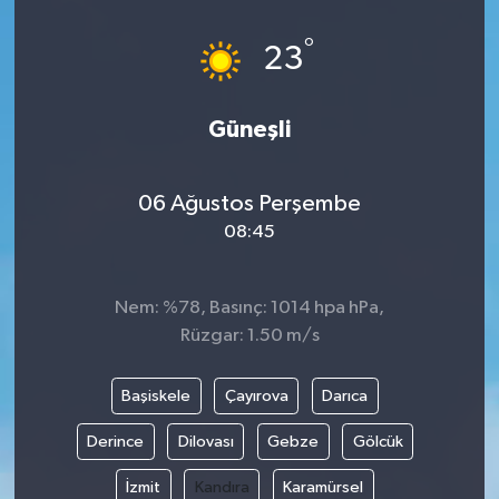
°
23
Güneşli
06 Ağustos Perşembe
08:45
Nem: %78, Basınç: 1014 hpa hPa,
Rüzgar: 1.50 m/s
Başiskele
Çayırova
Darıca
Derince
Dilovası
Gebze
Gölcük
İzmit
Kandıra
Karamürsel