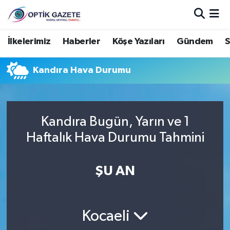
Nöbetçi Eczaneler
İlkelerimiz
Haberler
Köşe Yazıları
Gündem
S
Hava Durumu
Kandıra Hava Durumu
İstanbul Namaz Vakitleri
Trafik Durumu
Kandıra Bugün, Yarın ve 1
Haftalık Hava Durumu Tahmini
Süper Lig Puan Durumu ve Fikstür
ŞU AN
Tüm Manşetler
Son Dakika Haberleri
Kocaeli
Haber Arşivi