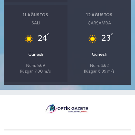
11 AĞUSTOS
12 AĞUSTOS
SALI
ÇARŞAMBA
°
°
24
23
Güneşli
Güneşli
Nem: %69
Nem: %62
Rüzgar: 7.00 m/s
Rüzgar: 6.89 m/s