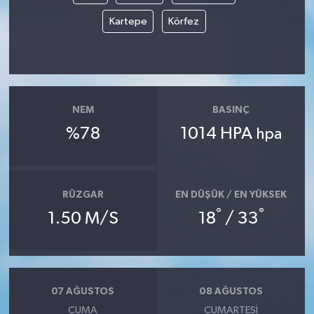
Kartepe
Körfez
NEM
BASINÇ
%78
1014 HPA
hpa
RÜZGAR
EN DÜŞÜK / EN YÜKSEK
°
°
1.50 M/S
18
/ 33
07 AĞUSTOS
08 AĞUSTOS
CUMA
CUMARTESI