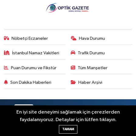
Nöbetçi Eczaneler
Hava Durumu
İstanbul Namaz Vakitleri
Trafik Durumu
Puan Durumu ve Fikstür
Tüm Manşetler
Son Dakika Haberleri
Haber Arşivi
RSS
Copyright © 2026. Her hakkı saklıdır.
En iyi site deneyimi sağlamak için çerezlerden
faydalanıyoruz. Detaylar için lütfen tıklayın.
Haber Yazılımı:
TE Bilişim
TAMAM