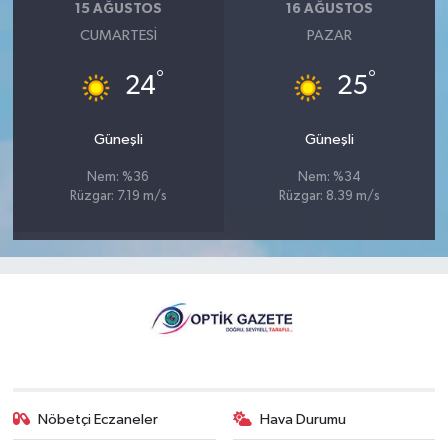
15 AĞUSTOS
16 AĞUSTOS
CUMARTESI
PAZAR
°
°
24
25
Güneşli
Güneşli
Nem: %36
Nem: %34
Rüzgar: 7.19 m/s
Rüzgar: 8.39 m/s
Nöbetçi Eczaneler
Hava Durumu