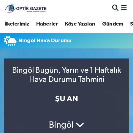
Nöbetçi Eczaneler
İlkelerimiz
Haberler
Köşe Yazıları
Gündem
S
Hava Durumu
Bingöl Hava Durumu
İstanbul Namaz Vakitleri
Trafik Durumu
Bingöl Bugün, Yarın ve 1 Haftalık
Hava Durumu Tahmini
Süper Lig Puan Durumu ve Fikstür
ŞU AN
Tüm Manşetler
Son Dakika Haberleri
Bingöl
Haber Arşivi