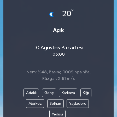
°
20
Açık
10 Ağustos Pazartesi
05:00
Nem: %48, Basınç: 1009 hpa hPa,
Rüzgar: 2.61 m/s
Adaklı
Genç
Karlıova
Kiğı
Merkez
Solhan
Yayladere
Yedisu