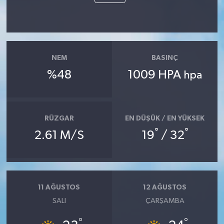
NEM
BASINÇ
%48
1009 HPA
hpa
RÜZGAR
EN DÜŞÜK / EN YÜKSEK
°
°
2.61 M/S
19
/ 32
11 AĞUSTOS
12 AĞUSTOS
SALI
ÇARŞAMBA
°
°