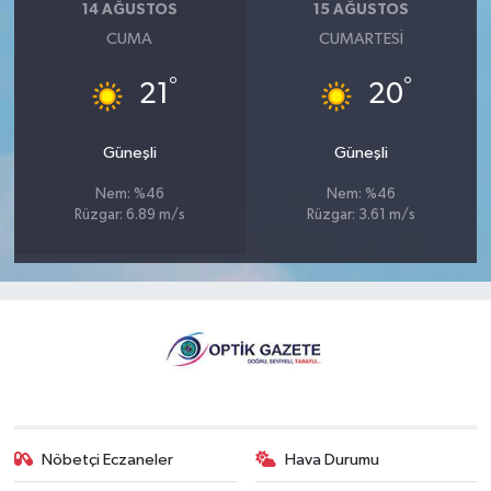
14 AĞUSTOS
15 AĞUSTOS
CUMA
CUMARTESI
°
°
21
20
Güneşli
Güneşli
Nem: %46
Nem: %46
Rüzgar: 6.89 m/s
Rüzgar: 3.61 m/s
Nöbetçi Eczaneler
Hava Durumu