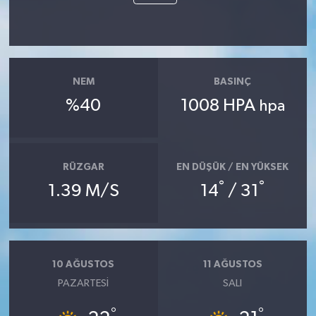
NEM
BASINÇ
%40
1008 HPA
hpa
RÜZGAR
EN DÜŞÜK / EN YÜKSEK
°
°
1.39 M/S
14
/ 31
10 AĞUSTOS
11 AĞUSTOS
PAZARTESI
SALI
°
°