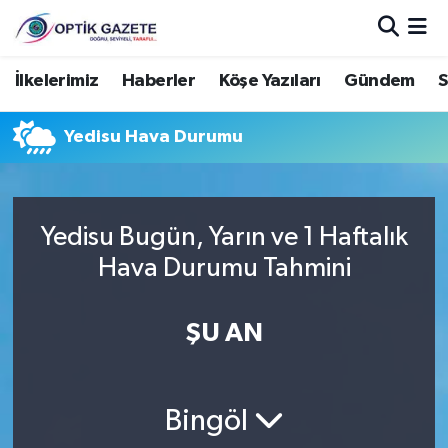
Nöbetçi Eczaneler
İlkelerimiz
Haberler
Köşe Yazıları
Gündem
S
Hava Durumu
Yedisu Hava Durumu
İstanbul Namaz Vakitleri
Trafik Durumu
Yedisu Bugün, Yarın ve 1 Haftalık
Hava Durumu Tahmini
Süper Lig Puan Durumu ve Fikstür
ŞU AN
Tüm Manşetler
Son Dakika Haberleri
Bingöl
Haber Arşivi