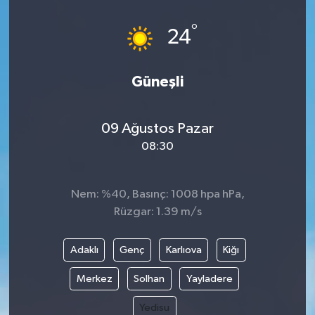
°
24
Güneşli
09 Ağustos Pazar
08:30
Nem: %40, Basınç: 1008 hpa hPa,
Rüzgar: 1.39 m/s
Adaklı
Genç
Karlıova
Kiğı
Merkez
Solhan
Yayladere
Yedisu