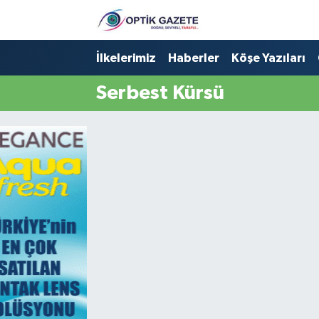
Nöbetçi Eczaneler
İlkelerimiz
Haberler
Köşe Yazıları
Serbest Kürsü
Hava Durumu
İstanbul Namaz Vakitleri
Trafik Durumu
Süper Lig Puan Durumu ve Fikstür
Tüm Manşetler
Son Dakika Haberleri
Haber Arşivi