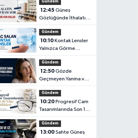
Gündem
12:45
Güneş
Gözlüğünde İthalatın
Ağır Faturası: 162
Gündem
Milyon Dolar
10:10
Kontak Lensler
Yalnızca Görme
Düzeltme Aracı
Gündem
Olmayabilir
12:50
Gözde
Geçmeyen Yanma ve
Işık Hassasiyeti Hafife
Gündem
Alınmamalı
10:20
Progresif Cam
Tasarımlarında Son 10
Yılın Yenilikleri
Gündem
13:00
Sahte Güneş