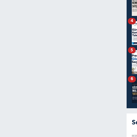
4
5
6
S