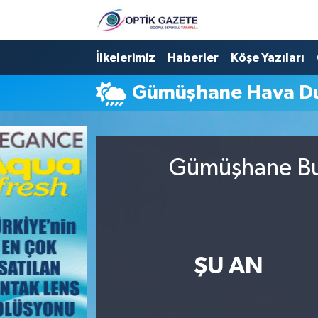
Nöbetçi Eczaneler
İlkelerimiz
Haberler
Köşe Yazıları
Gümüşhane Hava D
Hava Durumu
İstanbul Namaz Vakitleri
Gümüşhane Bug
Trafik Durumu
Süper Lig Puan Durumu ve Fikstür
Tüm Manşetler
ŞU AN
Son Dakika Haberleri
Haber Arşivi