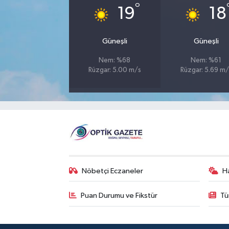
°
19
18
Güneşli
Güneşli
Nem: %68
Nem: %61
Rüzgar: 5.00 m/s
Rüzgar: 5.69 m/
Nöbetçi Eczaneler
H
Puan Durumu ve Fikstür
Tü