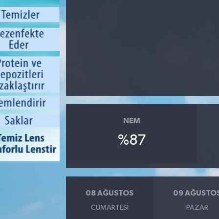
NEM
%87
08 AĞUSTOS
09 AĞUSTO
CUMARTESI
PAZAR