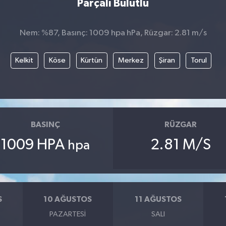
Parçalı Bulutlu
Nem: %87, Basınç: 1009 hpa hPa, Rüzgar: 2.81 m/s
Kelkit
Köse
Kürtün
Merkez
Şiran
Torul
BASINÇ
RÜZGAR
1009 HPA
2.81 M/S
hpa
S
10 AĞUSTOS
11 AĞUSTOS
PAZARTESI
SALI