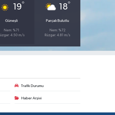
°
°
19
18
Güneşli
Parçalı Bulutlu
Nem: %71
Nem: %72
üzgar: 4.50 m/s
Rüzgar: 4.81 m/s
Trafik Durumu
Haber Arşivi