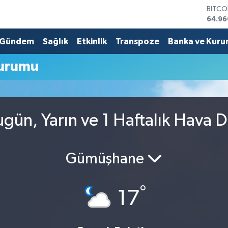
BITCO
64.96
DOLA
47,74
Gündem
Sağlık
Etkinlik
Transpoze
Banka ve Kuru
EURO
55,25
urumu
STERL
64,48
GRAM 
6648.
BİST1
ün, Yarın ve 1 Haftalık Hava 
13.77
Gümüşhane
°
17