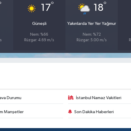
°
°
°
17
18
Güneşli
Yakınlarda Yer Yer Yağmur
Nem: %66
Nem: %72
s
Rüzgar: 4.69 m/s
Rüzgar: 5.00 m/s
R
ava Durumu
İstanbul Namaz Vakitleri
m Manşetler
Son Dakika Haberleri