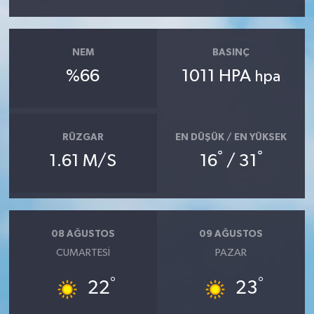
NEM
BASINÇ
%66
1011 HPA
hpa
RÜZGAR
EN DÜŞÜK / EN YÜKSEK
°
°
1.61 M/S
16
/ 31
08 AĞUSTOS
09 AĞUSTOS
CUMARTESI
PAZAR
°
°
22
23