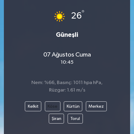
°
26
Güneşli
07 Ağustos Cuma
10:45
Nem: %66, Basınç: 1011 hpa hPa,
Rüzgar: 1.61 m/s
Kelkit
Köse
Kürtün
Merkez
Şiran
Torul