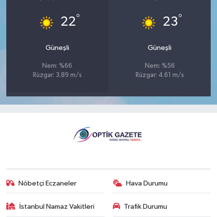
°
°
22
23
Güneşli
Güneşli
Nem: %66
Nem: %56
Rüzgar: 3.89 m/s
Rüzgar: 4.61 m/s
Nöbetçi Eczaneler
Hava Durumu
İstanbul Namaz Vakitleri
Trafik Durumu