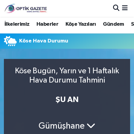
Nöbetçi Eczaneler
İlkelerimiz
Haberler
Köşe Yazıları
Gündem
S
Hava Durumu
Köse Hava Durumu
İstanbul Namaz Vakitleri
Trafik Durumu
Köse Bugün, Yarın ve 1 Haftalık
Hava Durumu Tahmini
Süper Lig Puan Durumu ve Fikstür
ŞU AN
Tüm Manşetler
Son Dakika Haberleri
Gümüşhane
Haber Arşivi