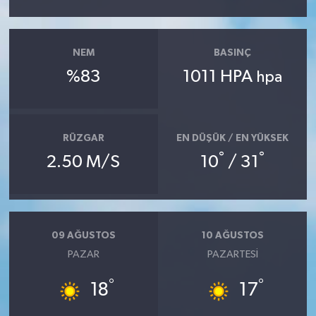
NEM
BASINÇ
%83
1011 HPA
hpa
RÜZGAR
EN DÜŞÜK / EN YÜKSEK
°
°
2.50 M/S
10
/ 31
09 AĞUSTOS
10 AĞUSTOS
PAZAR
PAZARTESI
°
°
18
17