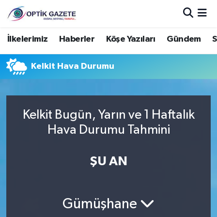
Nöbetçi Eczaneler
İlkelerimiz
Haberler
Köşe Yazıları
Gündem
S
Hava Durumu
Kelkit Hava Durumu
İstanbul Namaz Vakitleri
Trafik Durumu
Kelkit Bugün, Yarın ve 1 Haftalık
Hava Durumu Tahmini
Süper Lig Puan Durumu ve Fikstür
ŞU AN
Tüm Manşetler
Son Dakika Haberleri
Gümüşhane
Haber Arşivi