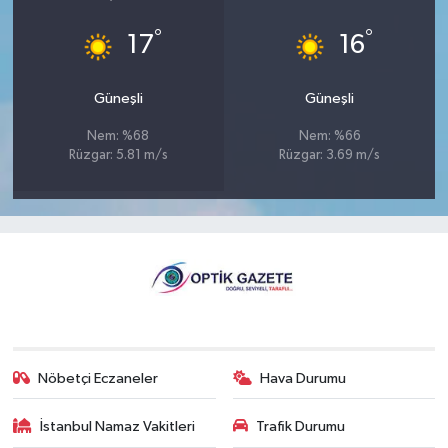
°
°
17
16
Güneşli
Güneşli
Nem: %68
Nem: %66
Rüzgar: 5.81 m/s
Rüzgar: 3.69 m/s
Nöbetçi Eczaneler
Hava Durumu
İstanbul Namaz Vakitleri
Trafik Durumu