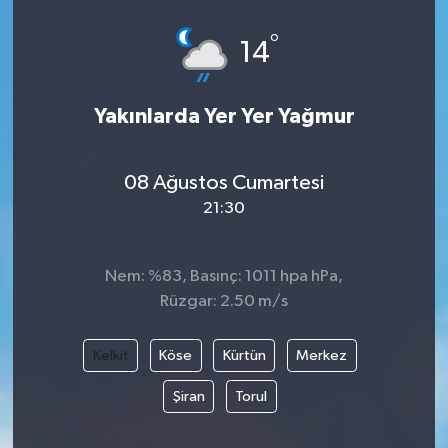
°
14
Yakınlarda Yer Yer Yağmur
08 Ağustos Cumartesi
21:30
Nem: %83, Basınç: 1011 hpa hPa,
Rüzgar: 2.50 m/s
Kelkit
Köse
Kürtün
Merkez
Şiran
Torul