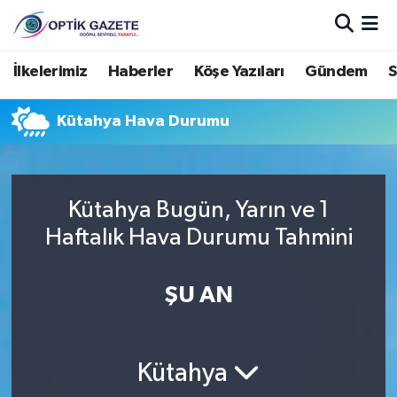
Nöbetçi Eczaneler
İlkelerimiz
Haberler
Köşe Yazıları
Gündem
S
Hava Durumu
Kütahya Hava Durumu
İstanbul Namaz Vakitleri
Trafik Durumu
Kütahya Bugün, Yarın ve 1
Haftalık Hava Durumu Tahmini
Süper Lig Puan Durumu ve Fikstür
ŞU AN
Tüm Manşetler
Son Dakika Haberleri
Kütahya
Haber Arşivi