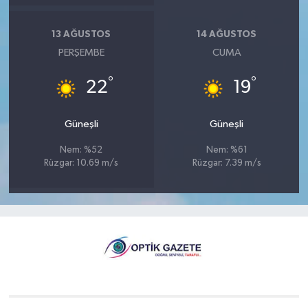
13 AĞUSTOS
14 AĞUSTOS
PERŞEMBE
CUMA
°
°
22
19
Güneşli
Güneşli
Nem: %52
Nem: %61
Rüzgar: 10.69 m/s
Rüzgar: 7.39 m/s