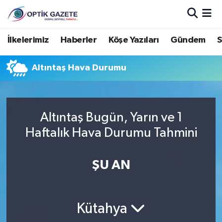
Nöbetçi Eczaneler
İlkelerimiz
Haberler
Köşe Yazıları
Gündem
S
Hava Durumu
Altıntaş Hava Durumu
İstanbul Namaz Vakitleri
Trafik Durumu
Altıntaş Bugün, Yarın ve 1
Haftalık Hava Durumu Tahmini
Süper Lig Puan Durumu ve Fikstür
ŞU AN
Tüm Manşetler
Son Dakika Haberleri
Kütahya
Haber Arşivi