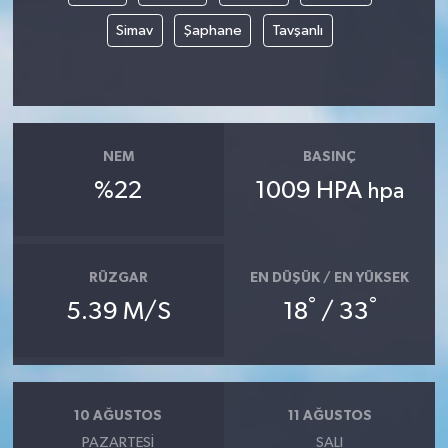
Simav
Şaphane
Tavşanlı
NEM
BASINÇ
%22
1009 HPA
hpa
RÜZGAR
EN DÜŞÜK / EN YÜKSEK
°
°
5.39 M/S
18
/ 33
10 AĞUSTOS
11 AĞUSTOS
PAZARTESI
SALI