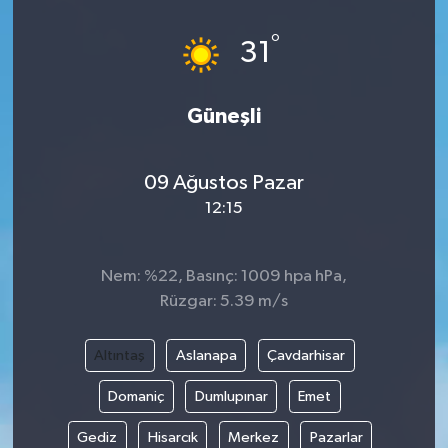
°
31
Güneşli
09 Ağustos Pazar
12:15
Nem: %22, Basınç: 1009 hpa hPa,
Rüzgar: 5.39 m/s
Altıntaş
Aslanapa
Çavdarhisar
Domaniç
Dumlupınar
Emet
Gediz
Hisarcık
Merkez
Pazarlar