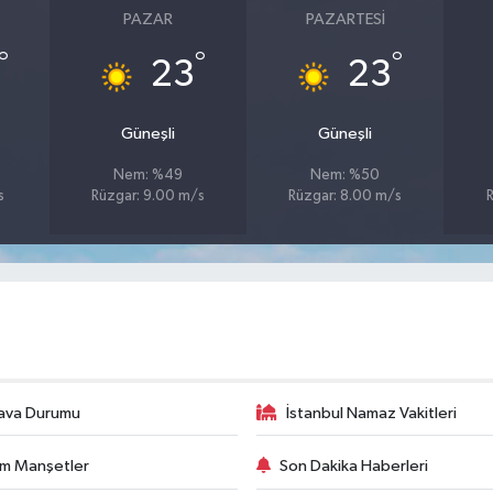
PAZAR
PAZARTESI
°
°
°
23
23
Güneşli
Güneşli
Nem: %49
Nem: %50
s
Rüzgar: 9.00 m/s
Rüzgar: 8.00 m/s
ava Durumu
İstanbul Namaz Vakitleri
m Manşetler
Son Dakika Haberleri