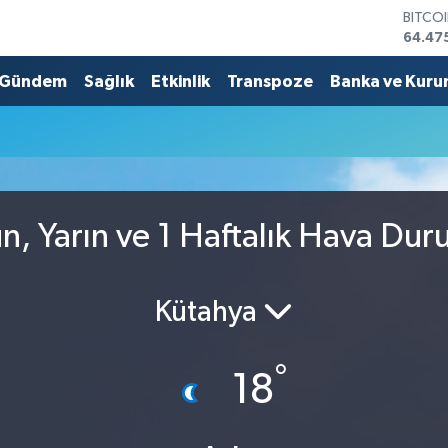
BITCO
64.47
DOLA
47,59
Gündem
Sağlık
Etkinlik
Transpoze
Banka ve Kuru
EURO
55,13
STERL
64,25
GRAM 
6527.
BİST1
, Yarın ve 1 Haftalık Hava Du
13.70
Kütahya
°
18