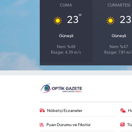
CUMA
CUMARTESI
°
23
23
Güneşli
Güneşli
Nem: %48
Nem: %47
Rüzgar: 4.39 m/s
Rüzgar: 7.81 m/
Nöbetçi Eczaneler
H
Puan Durumu ve Fikstür
Tü