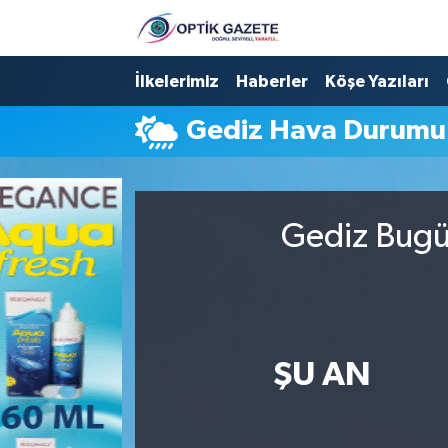
Nöbetçi Eczaneler
İlkelerimiz
Haberler
Köşe Yazıları
Gediz Hava Durumu
Hava Durumu
İstanbul Namaz Vakitleri
Gediz Bugün
Trafik Durumu
Süper Lig Puan Durumu ve Fikstür
Tüm Manşetler
ŞU AN
Son Dakika Haberleri
Haber Arşivi