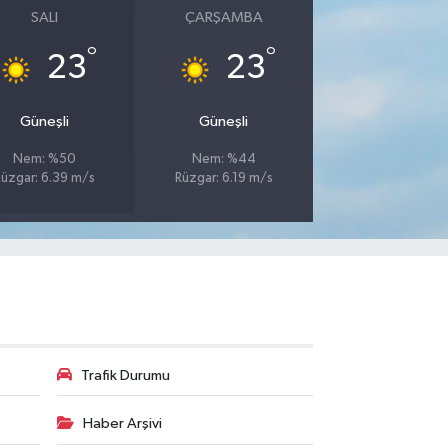
SALI
ÇARŞAMBA
°
°
23
23
Güneşli
Güneşli
Nem: %50
Nem: %44
Rüzgar: 6.39 m/s
Rüzgar: 6.19 m/s
Trafik Durumu
Haber Arşivi