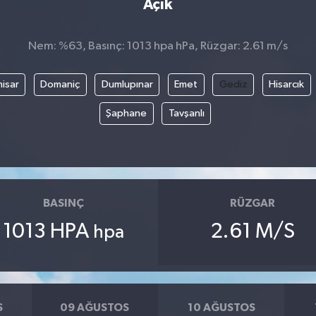
Açık
Nem: %63, Basınç: 1013 hpa hPa, Rüzgar: 2.61 m/s
isar
Domaniç
Dumlupınar
Emet
Gediz
Hisarcık
Şaphane
Tavşanlı
BASINÇ
RÜZGAR
1013 HPA
2.61 M/S
hpa
S
09 AĞUSTOS
10 AĞUSTOS