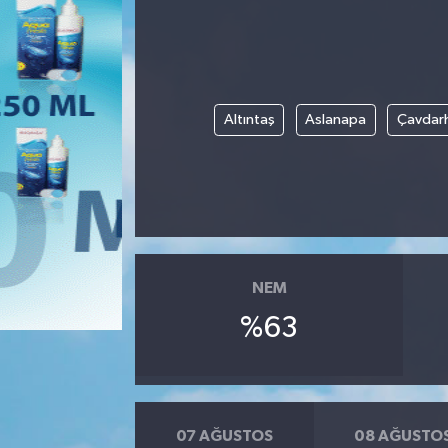
Altıntaş
Aslanapa
Çavdarh
NEM
%63
07 AĞUSTOS
08 AĞUSTO