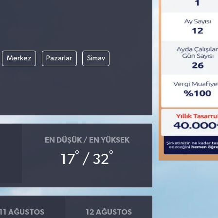
Merkez
Pazarlar
Simav
EN DÜŞÜK / EN YÜKSEK
°
°
17
/ 32
11 AĞUSTOS
12 AĞUSTOS