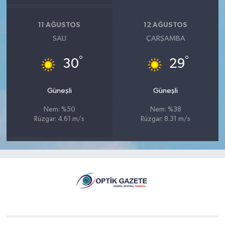
11 AĞUSTOS
12 AĞUSTOS
SALI
ÇARŞAMBA
°
°
30
29
Güneşli
Güneşli
Nem: %50
Nem: %38
Rüzgar: 4.61 m/s
Rüzgar: 8.31 m/s