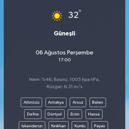
°
32
Güneşli
06 Ağustos Perşembe
17:00
Nem: %46, Basınç: 1005 hpa hPa,
Rüzgar: 6.31 m/s
Altınözü
Antakya
Arsuz
Belen
Defne
Dörtyol
Erzin
Hassa
İskenderun
Kırıkhan
Kumlu
Payas