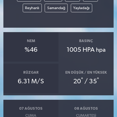
Reyhanlı
Samandağ
Yayladağı
NEM
BASINÇ
%46
1005 HPA
hpa
RÜZGAR
EN DÜŞÜK / EN YÜKSEK
°
°
6.31 M/S
20
/ 35
07 AĞUSTOS
08 AĞUSTOS
CUMA
CUMARTESI