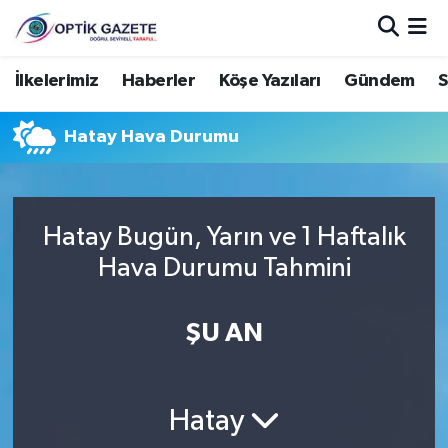
Nöbetçi Eczaneler
İlkelerimiz
Haberler
Köşe Yazıları
Gündem
S
Hava Durumu
Hatay Hava Durumu
İstanbul Namaz Vakitleri
Trafik Durumu
Hatay Bugün, Yarın ve 1 Haftalık
Hava Durumu Tahmini
Süper Lig Puan Durumu ve Fikstür
ŞU AN
Tüm Manşetler
Son Dakika Haberleri
Hatay
Haber Arşivi