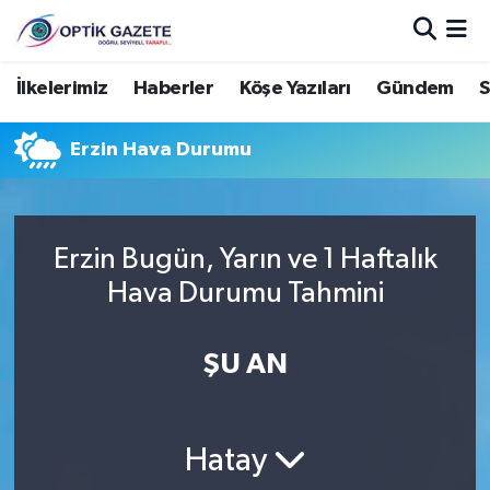
Nöbetçi Eczaneler
İlkelerimiz
Haberler
Köşe Yazıları
Gündem
S
Hava Durumu
Erzin Hava Durumu
İstanbul Namaz Vakitleri
Trafik Durumu
Erzin Bugün, Yarın ve 1 Haftalık
Hava Durumu Tahmini
Süper Lig Puan Durumu ve Fikstür
ŞU AN
Tüm Manşetler
Son Dakika Haberleri
Hatay
Haber Arşivi