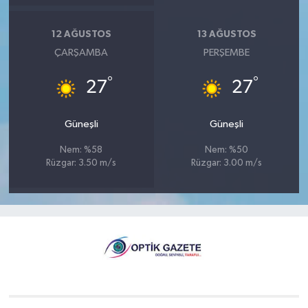
12 AĞUSTOS
13 AĞUSTOS
ÇARŞAMBA
PERŞEMBE
°
°
27
27
Güneşli
Güneşli
Nem: %58
Nem: %50
Rüzgar: 3.50 m/s
Rüzgar: 3.00 m/s