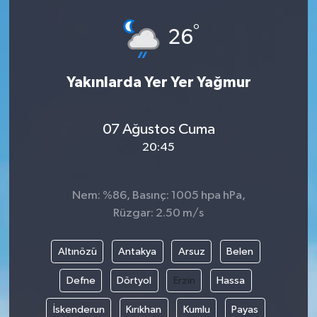
°
26
Yakınlarda Yer Yer Yağmur
07 Ağustos Cuma
20:45
Nem: %86, Basınç: 1005 hpa hPa,
Rüzgar: 2.50 m/s
Altınözü
Antakya
Arsuz
Belen
Defne
Dörtyol
Erzin
Hassa
İskenderun
Kırıkhan
Kumlu
Payas