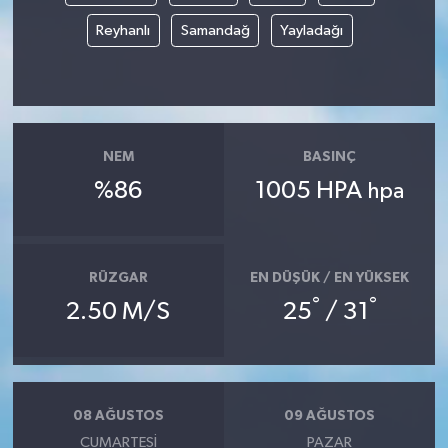
Reyhanlı
Samandağ
Yayladağı
NEM
BASINÇ
%86
1005 HPA
hpa
RÜZGAR
EN DÜŞÜK / EN YÜKSEK
°
°
2.50 M/S
25
/ 31
08 AĞUSTOS
09 AĞUSTOS
CUMARTESI
PAZAR