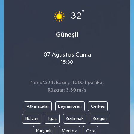
°
32
Güneşli
07 Ağustos Cuma
15:30
Nem: %24, Basınç: 1005 hpa hPa,
Rüzgar: 3.39 m/s
Atkaracalar
Bayramören
Çerkeş
Eldivan
Ilgaz
Kızılırmak
Korgun
Kurşunlu
Merkez
Orta