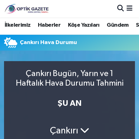
Nöbetçi Eczaneler
İlkelerimiz
Haberler
Köşe Yazıları
Gündem
S
Hava Durumu
Çankırı Hava Durumu
İstanbul Namaz Vakitleri
Trafik Durumu
Çankırı Bugün, Yarın ve 1
Haftalık Hava Durumu Tahmini
Süper Lig Puan Durumu ve Fikstür
ŞU AN
Tüm Manşetler
Son Dakika Haberleri
Çankırı
Haber Arşivi