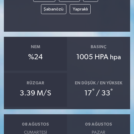
Şabanözü
Yapraklı
NEM
BASINÇ
%24
1005 HPA
hpa
RÜZGAR
EN DÜŞÜK / EN YÜKSEK
°
°
3.39 M/S
17
/ 33
08 AĞUSTOS
09 AĞUSTOS
CUMARTESI
PAZAR