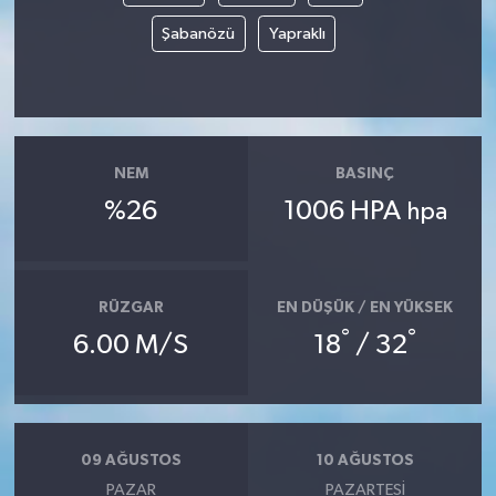
Şabanözü
Yapraklı
NEM
BASINÇ
%26
1006 HPA
hpa
RÜZGAR
EN DÜŞÜK / EN YÜKSEK
°
°
6.00 M/S
18
/ 32
09 AĞUSTOS
10 AĞUSTOS
PAZAR
PAZARTESI