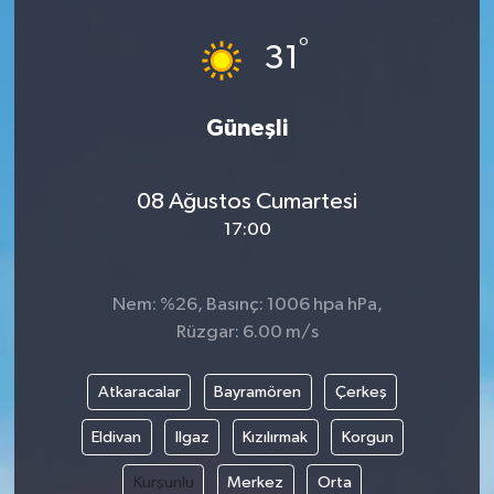
°
31
Güneşli
08 Ağustos Cumartesi
17:00
Nem: %26, Basınç: 1006 hpa hPa,
Rüzgar: 6.00 m/s
Atkaracalar
Bayramören
Çerkeş
Eldivan
Ilgaz
Kızılırmak
Korgun
Kurşunlu
Merkez
Orta