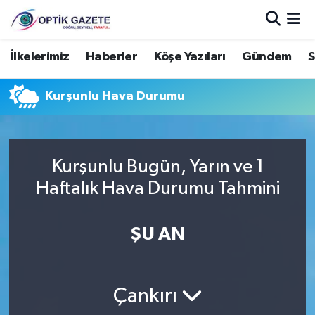
Nöbetçi Eczaneler
İlkelerimiz
Haberler
Köşe Yazıları
Gündem
S
Hava Durumu
Kurşunlu Hava Durumu
İstanbul Namaz Vakitleri
Trafik Durumu
Kurşunlu Bugün, Yarın ve 1
Haftalık Hava Durumu Tahmini
Süper Lig Puan Durumu ve Fikstür
ŞU AN
Tüm Manşetler
Son Dakika Haberleri
Çankırı
Haber Arşivi