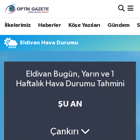
Nöbetçi Eczaneler
İlkelerimiz
Haberler
Köşe Yazıları
Gündem
S
Hava Durumu
Eldivan Hava Durumu
İstanbul Namaz Vakitleri
Trafik Durumu
Eldivan Bugün, Yarın ve 1
Haftalık Hava Durumu Tahmini
Süper Lig Puan Durumu ve Fikstür
ŞU AN
Tüm Manşetler
Son Dakika Haberleri
Çankırı
Haber Arşivi