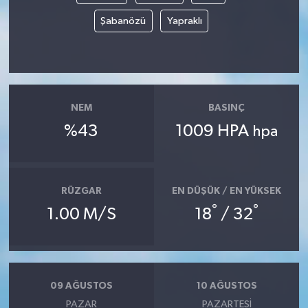
Şabanözü
Yapraklı
NEM
BASINÇ
%43
1009 HPA
hpa
RÜZGAR
EN DÜŞÜK / EN YÜKSEK
°
°
1.00 M/S
18
/ 32
09 AĞUSTOS
10 AĞUSTOS
PAZAR
PAZARTESI