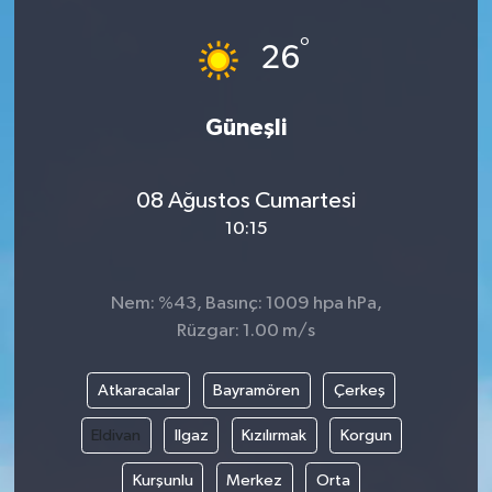
°
26
Güneşli
08 Ağustos Cumartesi
10:15
Nem: %43, Basınç: 1009 hpa hPa,
Rüzgar: 1.00 m/s
Atkaracalar
Bayramören
Çerkeş
Eldivan
Ilgaz
Kızılırmak
Korgun
Kurşunlu
Merkez
Orta