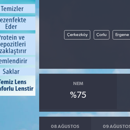
Çerkezköy
Çorlu
Ergene
NEM
%75
08 AĞUSTOS
09 AĞUSTO