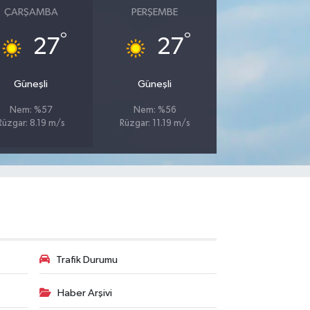
ÇARŞAMBA
PERŞEMBE
°
°
27
27
Güneşli
Güneşli
Nem: %57
Nem: %56
Rüzgar: 8.19 m/s
Rüzgar: 11.19 m/s
Trafik Durumu
Haber Arşivi