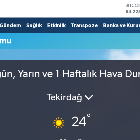
BITCO
64.22
DOLA
47,71
Gündem
Sağlık
Etkinlik
Transpoze
Banka ve Kuru
EURO
55,03
umu
STERL
64,24
GRAM 
6510.
BİST1
ün, Yarın ve 1 Haftalık Hava D
13.799
Tekirdağ
°
24