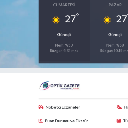
CUMARTESI
PAZAR
°
27
27
Güneşli
Güneşli
Nem: %53
Nem: %58
Rüzgar: 6.31 m/s
Rüzgar: 10.19 m
Nöbetçi Eczaneler
H
Puan Durumu ve Fikstür
Tü