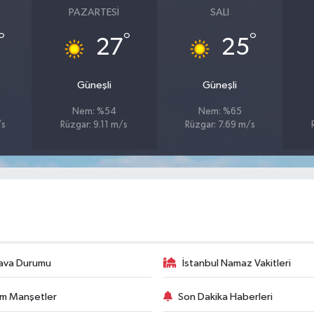
PAZARTESI
SALI
°
°
°
27
25
Güneşli
Güneşli
Nem: %54
Nem: %65
/s
Rüzgar: 9.11 m/s
Rüzgar: 7.69 m/s
ava Durumu
İstanbul Namaz Vakitleri
m Manşetler
Son Dakika Haberleri