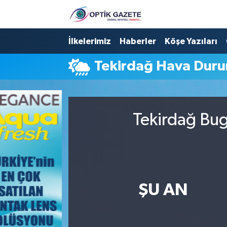
Nöbetçi Eczaneler
İlkelerimiz
Haberler
Köşe Yazıları
Tekirdağ Hava Dur
Hava Durumu
İstanbul Namaz Vakitleri
Tekirdağ Bug
Trafik Durumu
Süper Lig Puan Durumu ve Fikstür
Tüm Manşetler
ŞU AN
Son Dakika Haberleri
Haber Arşivi