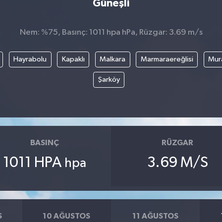
Güneşli
Nem: %75, Basınç: 1011 hpa hPa, Rüzgar: 3.69 m/s
Hayrabolu
Kapaklı
Malkara
Marmaraereğlisi
Mura
Şarköy
BASINÇ
RÜZGAR
1011 HPA
3.69 M/S
hpa
S
10 AĞUSTOS
11 AĞUSTOS