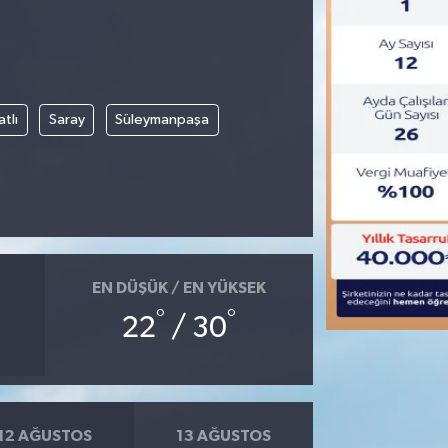
tlı
Saray
Süleymanpaşa
EN DÜŞÜK / EN YÜKSEK
°
°
22
/ 30
12 AĞUSTOS
13 AĞUSTOS