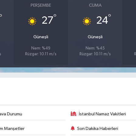
PERŞEMBE
CUMA
°
°
°
27
24
Güneşli
Güneşli
Nem: %49
Nem: %45
s
Rüzgar: 10.11 m/s
Rüzgar: 10.11 m/s
ava Durumu
İstanbul Namaz Vakitleri
m Manşetler
Son Dakika Haberleri