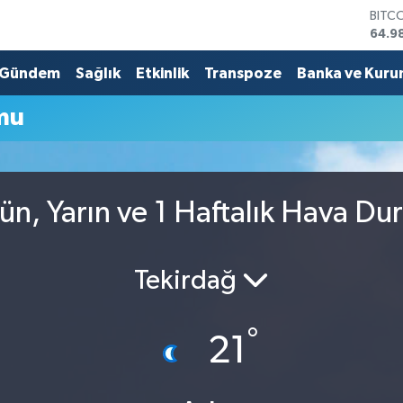
BITC
64.9
DOL
47,7
Gündem
Sağlık
Etkinlik
Transpoze
Banka ve Kuru
EUR
55,1
mu
STER
64,4
GRAM
6664
BİST
n, Yarın ve 1 Haftalık Hava D
13.7
Tekirdağ
°
21