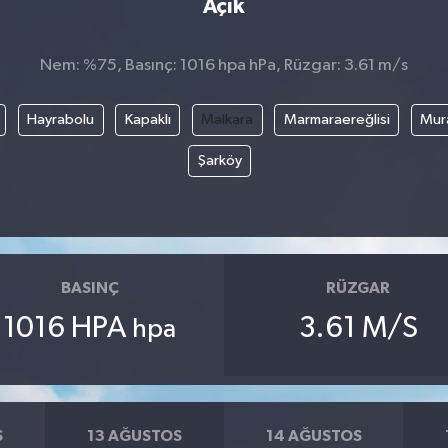
Açık
Nem: %75, Basınç: 1016 hpa hPa, Rüzgar: 3.61 m/s
Hayrabolu
Kapaklı
Malkara
Marmaraereğlisi
Mura
Şarköy
BASINÇ
RÜZGAR
1016 HPA
3.61 M/S
hpa
S
13 AĞUSTOS
14 AĞUSTOS