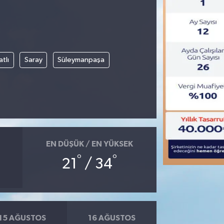
tlı
Saray
Süleymanpaşa
EN DÜŞÜK / EN YÜKSEK
°
°
21
/ 34
15 AĞUSTOS
16 AĞUSTOS