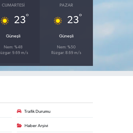
CUMARTESI
PAZAR
°
°
23
23
Güneşli
Güneşli
Nem: %48
Nem: %50
Rüzgar: 9.69 m/s
Rüzgar: 8.69 m/s
Trafik Durumu
Haber Arşivi