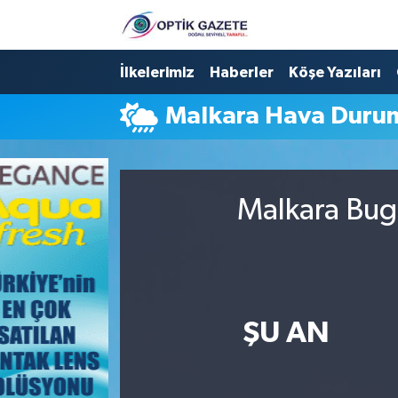
Nöbetçi Eczaneler
İlkelerimiz
Haberler
Köşe Yazıları
Malkara Hava Duru
Hava Durumu
İstanbul Namaz Vakitleri
Malkara Bugü
Trafik Durumu
Süper Lig Puan Durumu ve Fikstür
Tüm Manşetler
ŞU AN
Son Dakika Haberleri
Haber Arşivi