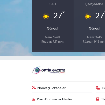
SALI
ÇARŞAMBA
°
27
27
Güneşli
Güneşli
Nem: %40
Nem: %45
Rüzgar: 7.11 m/s
Rüzgar: 9.19 m/
Nöbetçi Eczaneler
H
Puan Durumu ve Fikstür
Tü