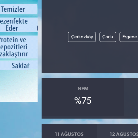
Çerkezköy
Çorlu
Ergene
NEM
%75
11 AĞUSTOS
12 AĞUSTO