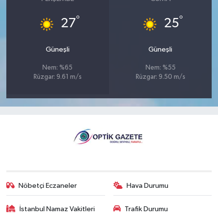
°
°
27
25
Güneşli
Güneşli
Nem: %65
Nem: %55
Rüzgar: 9.61 m/s
Rüzgar: 9.50 m/s
Nöbetçi Eczaneler
Hava Durumu
İstanbul Namaz Vakitleri
Trafik Durumu