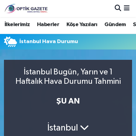
Nöbetçi Eczaneler
İlkelerimiz
Haberler
Köşe Yazıları
Gündem
S
Hava Durumu
İstanbul Hava Durumu
İstanbul Namaz Vakitleri
Trafik Durumu
İstanbul Bugün, Yarın ve 1
Haftalık Hava Durumu Tahmini
Süper Lig Puan Durumu ve Fikstür
ŞU AN
Tüm Manşetler
Son Dakika Haberleri
İstanbul
Haber Arşivi