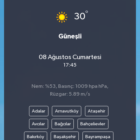
°
30
Güneşli
08 Ağustos Cumartesi
17:45
Nem: %53, Basınç: 1009 hpa hPa,
Rüzgar: 5.89 m/s
Adalar
Arnavutköy
Ataşehir
Avcılar
Bağcılar
Bahçelievler
Bakırköy
Başakşehir
Bayrampaşa