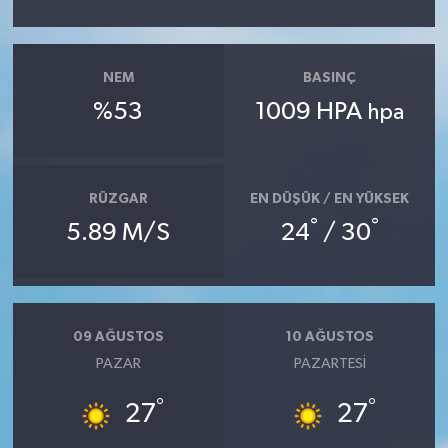
NEM
BASINÇ
%53
1009 HPA
hpa
RÜZGAR
EN DÜŞÜK / EN YÜKSEK
°
°
5.89 M/S
24
/ 30
09 AĞUSTOS
10 AĞUSTOS
PAZAR
PAZARTESI
°
°
27
27