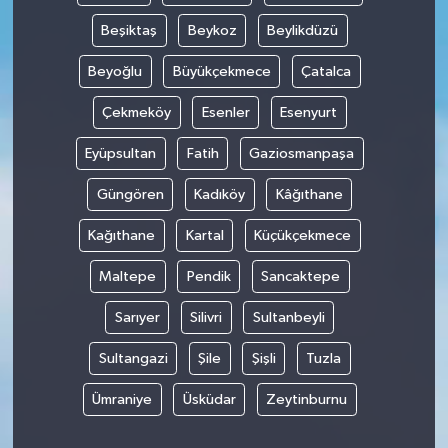
Beşiktaş
Beykoz
Beylikdüzü
Beyoğlu
Büyükçekmece
Çatalca
Çekmeköy
Esenler
Esenyurt
Eyüpsultan
Fatih
Gaziosmanpaşa
Güngören
Kadıköy
Kâğıthane
Kağıthane
Kartal
Küçükçekmece
Maltepe
Pendik
Sancaktepe
Sarıyer
Silivri
Sultanbeyli
Sultangazi
Şile
Şişli
Tuzla
Ümraniye
Üsküdar
Zeytinburnu