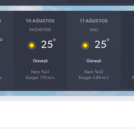
S
10 AĞUSTOS
11 AĞUSTOS
PAZARTESI
SALI
°
°
°
25
25
Güneşli
Güneşli
Nem: %41
Nem: %42
s
Rüzgar: 7.19 m/s
Rüzgar: 5.89 m/s
R