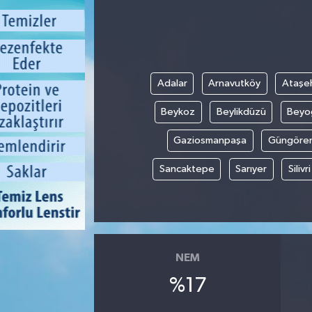
Adalar
Arnavutköy
Ataşeh
Beykoz
Beylikdüzü
Beyo
Gaziosmanpaşa
Güngöre
Sancaktepe
Sarıyer
Silivri
NEM
%17