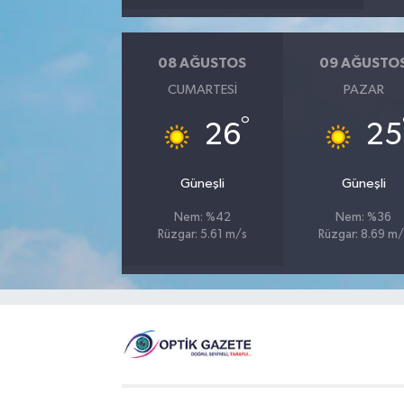
08 AĞUSTOS
09 AĞUSTO
CUMARTESI
PAZAR
°
26
25
Güneşli
Güneşli
Nem: %42
Nem: %36
Rüzgar: 5.61 m/s
Rüzgar: 8.69 m/