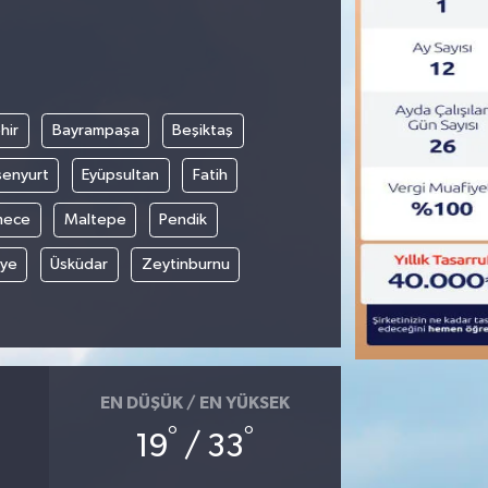
hir
Bayrampaşa
Beşiktaş
senyurt
Eyüpsultan
Fatih
mece
Maltepe
Pendik
iye
Üsküdar
Zeytinburnu
EN DÜŞÜK / EN YÜKSEK
°
°
19
/ 33