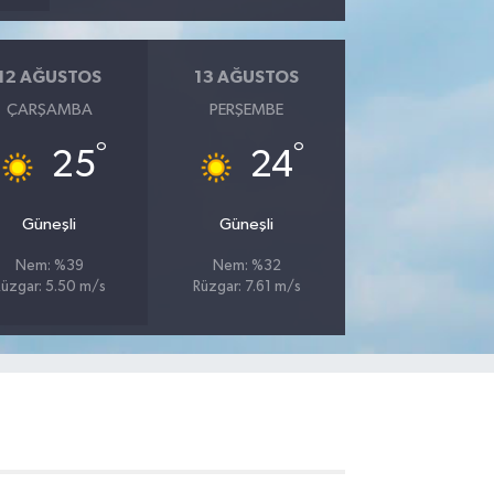
12 AĞUSTOS
13 AĞUSTOS
ÇARŞAMBA
PERŞEMBE
°
°
25
24
Güneşli
Güneşli
Nem: %39
Nem: %32
üzgar: 5.50 m/s
Rüzgar: 7.61 m/s