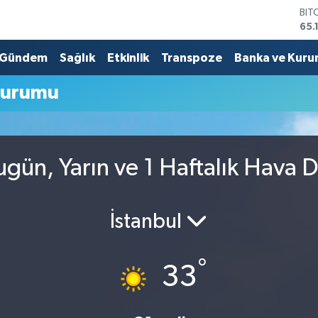
BIT
65.
DO
47,
Gündem
Sağlık
Etkinlik
Transpoze
Banka ve Kuru
EU
55,
Durumu
STE
64,
GRA
661
BİS
ugün, Yarın ve 1 Haftalık Hava
13.
İstanbul
°
33