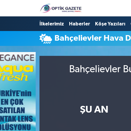
Nöbetçi Eczaneler
İlkelerimiz
Haberler
Köşe Yazıları
Bahçelievler Hava 
Hava Durumu
İstanbul Namaz Vakitleri
Bahçelievler B
Trafik Durumu
Süper Lig Puan Durumu ve Fikstür
Tüm Manşetler
ŞU AN
Son Dakika Haberleri
Haber Arşivi