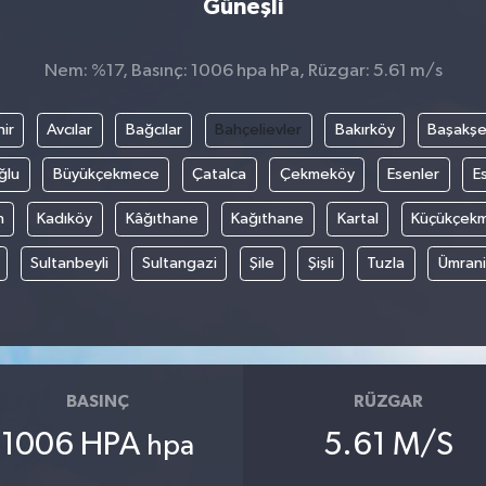
Güneşli
Nem: %17, Basınç: 1006 hpa hPa, Rüzgar: 5.61 m/s
ir
Avcılar
Bağcılar
Bahçelievler
Bakırköy
Başakşe
ğlu
Büyükçekmece
Çatalca
Çekmeköy
Esenler
E
n
Kadıköy
Kâğıthane
Kağıthane
Kartal
Küçükçek
Sultanbeyli
Sultangazi
Şile
Şişli
Tuzla
Ümran
BASINÇ
RÜZGAR
1006 HPA
5.61 M/S
hpa