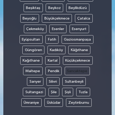
Beşiktaş
Beykoz
Beylikdüzü
Beyoğlu
Büyükçekmece
Çatalca
Çekmeköy
Esenler
Esenyurt
Eyüpsultan
Fatih
Gaziosmanpaşa
Güngören
Kadıköy
Kâğıthane
Kağıthane
Kartal
Küçükçekmece
Maltepe
Pendik
Sancaktepe
Sarıyer
Silivri
Sultanbeyli
Sultangazi
Şile
Şişli
Tuzla
Ümraniye
Üsküdar
Zeytinburnu