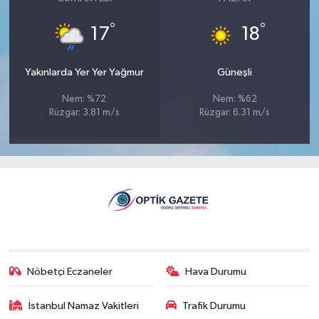
°
°
17
18
Yakınlarda Yer Yer Yağmur
Güneşli
Nem: %72
Nem: %62
Rüzgar: 3.81 m/s
Rüzgar: 6.31 m/s
Nöbetçi Eczaneler
Hava Durumu
İstanbul Namaz Vakitleri
Trafik Durumu