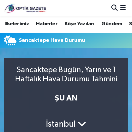
Nöbetçi Eczaneler
İlkelerimiz
Haberler
Köşe Yazıları
Gündem
S
Hava Durumu
Sancaktepe Hava Durumu
İstanbul Namaz Vakitleri
Trafik Durumu
Sancaktepe Bugün, Yarın ve 1
Haftalık Hava Durumu Tahmini
Süper Lig Puan Durumu ve Fikstür
ŞU AN
Tüm Manşetler
Son Dakika Haberleri
İstanbul
Haber Arşivi