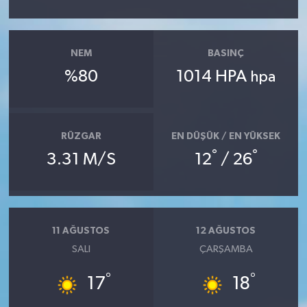
NEM
BASINÇ
%80
1014 HPA
hpa
RÜZGAR
EN DÜŞÜK / EN YÜKSEK
°
°
3.31 M/S
12
/ 26
11 AĞUSTOS
12 AĞUSTOS
SALI
ÇARŞAMBA
°
°
17
18