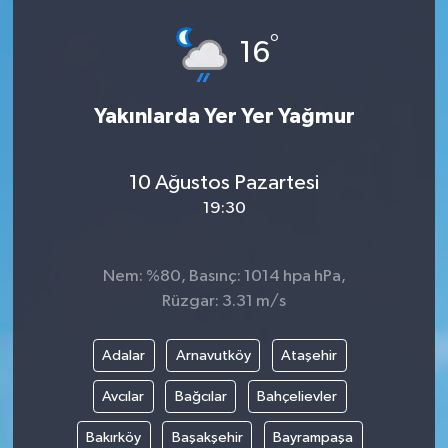
°
16
Yakınlarda Yer Yer Yağmur
10 Ağustos Pazartesi
19:30
Nem: %80, Basınç: 1014 hpa hPa,
Rüzgar: 3.31 m/s
Adalar
Arnavutköy
Ataşehir
Avcılar
Bağcılar
Bahçelievler
Bakırköy
Başakşehir
Bayrampaşa