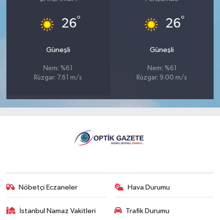
°
°
26
26
Güneşli
Güneşli
Nem: %61
Nem: %61
Rüzgar: 7.61 m/s
Rüzgar: 9.00 m/s
Nöbetçi Eczaneler
Hava Durumu
İstanbul Namaz Vakitleri
Trafik Durumu