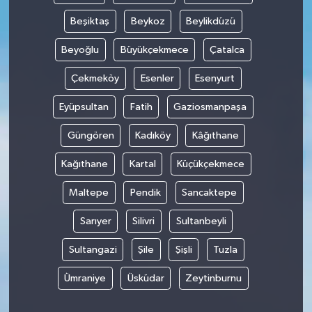
Beşiktaş
Beykoz
Beylikdüzü
Beyoğlu
Büyükçekmece
Çatalca
Çekmeköy
Esenler
Esenyurt
Eyüpsultan
Fatih
Gaziosmanpaşa
Güngören
Kadıköy
Kâğıthane
Kağıthane
Kartal
Küçükçekmece
Maltepe
Pendik
Sancaktepe
Sarıyer
Silivri
Sultanbeyli
Sultangazi
Şile
Şişli
Tuzla
Ümraniye
Üsküdar
Zeytinburnu