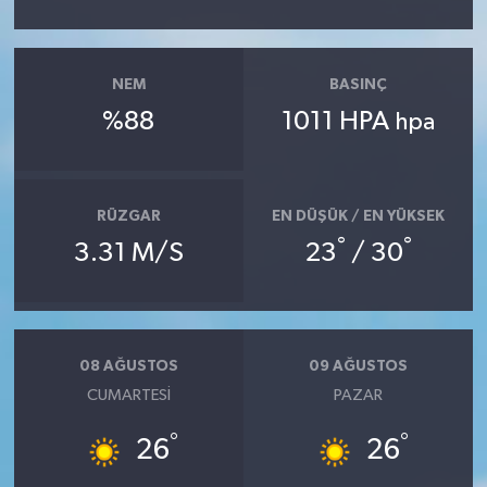
NEM
BASINÇ
%88
1011 HPA
hpa
RÜZGAR
EN DÜŞÜK / EN YÜKSEK
°
°
3.31 M/S
23
/ 30
08 AĞUSTOS
09 AĞUSTOS
CUMARTESI
PAZAR
°
°
26
26