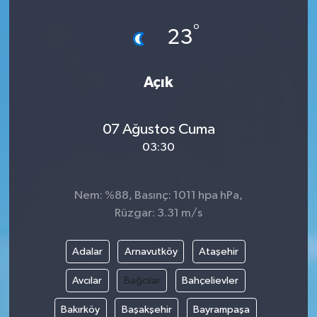
°
23
Açık
07 Ağustos Cuma
03:30
Nem: %88, Basınç: 1011 hpa hPa,
Rüzgar: 3.31 m/s
Adalar
Arnavutköy
Ataşehir
Avcılar
Bağcılar
Bahçelievler
Bakırköy
Başakşehir
Bayrampaşa