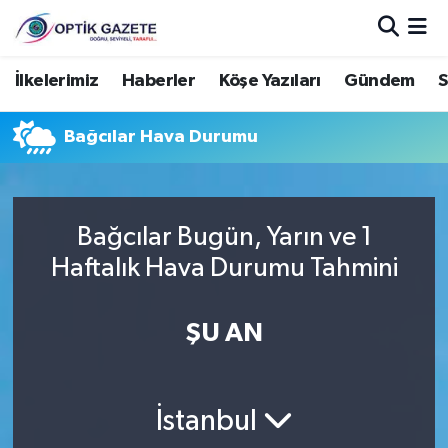
Nöbetçi Eczaneler
İlkelerimiz
Haberler
Köşe Yazıları
Gündem
S
Hava Durumu
Bağcılar Hava Durumu
İstanbul Namaz Vakitleri
Trafik Durumu
Bağcılar Bugün, Yarın ve 1
Haftalık Hava Durumu Tahmini
Süper Lig Puan Durumu ve Fikstür
ŞU AN
Tüm Manşetler
Son Dakika Haberleri
İstanbul
Haber Arşivi